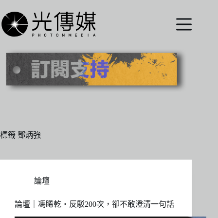
跳
至
主
要
內
容
標籤
鄧炳強
論壇
論壇｜馮睎乾・反駁200次，卻不敢澄清一句話