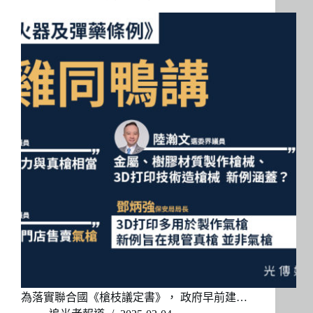
為落實聯合國《槍枝議定書》， 政府早前建…