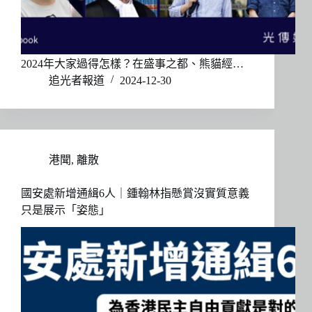
2024年大家過得怎樣？在盛事之都、熊貓經…
追光者報道
2024-12-30
港聞
,
離散
國安處新增通緝6人｜鍾翰林指懸賞沒實質意義
只是展示「姿態」