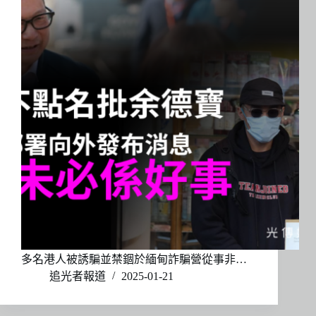
多名港人被誘騙並禁錮於緬甸詐騙營從事非…
追光者報道
2025-01-21