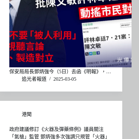
保安局局長鄧炳強今（5日）去函《明報》，…
追光者報道
2025-03-05
港聞
政府建議修訂《火器及彈藥條例》議員關注
「氣槍」監管 鄧炳強多次強調只規管「火器」