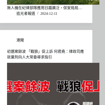
無人機在紀律部隊應用日趨廣泛，保安局局…
追光者報道
2024-12-11
港聞
初選案餘波 「戰狼」促上訴 何君堯：律政司應
就量刑向人大常委尋求指引