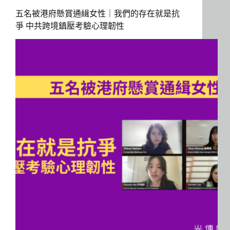
五名被港府懸賞通緝女性｜我們的存在就是抗
爭 中共跨境鎮壓考驗心理韌性