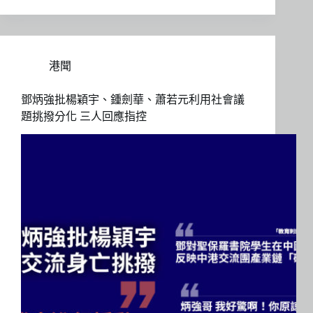
港聞
鄧炳強批楊穎宇、鍾劍華、蕭若元利用社會議
題挑撥分化 三人回應指控