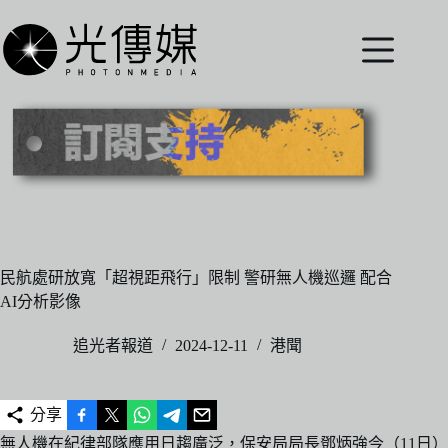
跳
至
主
要
內
容
民航處研放寬「超視距飛行」限制 警研無人機巡邏 配合
AI分析影像
追光者報道
2024-12-11
港聞
分享
無人機在紀律部隊應用日趨廣泛，保安局局長鄧炳強今（11日）