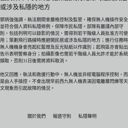
或涉及私隱的地方
鄧炳強強調，執法期間會嚴格控制及監管，確保無人機操作安全
並符合個人資料私隱條例，保障市民私隱。部隊有嚴謹內部守
則，包括列明可以錄影的情況，需得到若干階級人員批准方可使
用；策劃飛行路線時應避開民居或涉及私隱的地方；進行任務時
無人機機身會亮起紅藍燈及反光貼紙以作識別；起飛區亦會貼出
告示表明警察身分；拍攝影像也需若干階級人員允許才能於系統
擷取，否則31日後需將資料取消。
他又回應，執法和救援行動中，無人機並非經電腦程序控制，而
是由人手操控，不會出現早前西九無人機表演因電離層閃爍等天
文現象而引起故障的情況。
關於我們
報道守則
私隱聲明