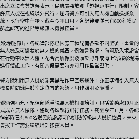
出席立法會質詢時表示，民航處將放寬「超視距飛行」限制，容
許無人機在視線以外飛行，屆時警方可引入無人機自動巡邏系
統，執行空中任務。截至今年11月，各紀律部隊已有800名獲民
航處認可的進階等級無人機操控員。
鄧炳強指出，各紀律部隊已因應工種配備各款不同型號、重量的
無人機及可掛載於無人機的儀器，例如警務處、海關及入境處會
在行動中以無人機，配合高解像度鏡頭於野外或海上等罪案現場
進行搜證工作，有關片段需要時亦可用作呈堂證供。
警方除利用無人機於罪案黑點作高空巡邏外，亦正準備引入無人
機長時間懸停於指定位置的系統，用作照明及廣播。
鄧炳強補充，紀律部隊重視無人機相關培訓，包括警務處10月正
式成立無人機隊，協助各區執行飛行任務。截至今年11月，各紀
律部隊已有800名獲民航處認可的進階等級無人機操控員，未來
會按工作需要繼續培訓操控人員。