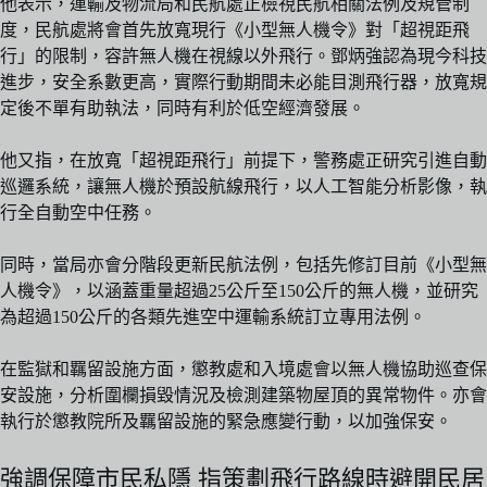
他表示，運輸及物流局和民航處正檢視民航相關法例及規管制
度，民航處將會首先放寬現行《小型無人機令》對「超視距飛
行」的限制，容許無人機在視線以外飛行。鄧炳強認為現今科技
進步，安全系數更高，實際行動期間未必能目測飛行器，放寬規
定後不單有助執法，同時有利於低空經濟發展。
他又指，在放寬「超視距飛行」前提下，警務處正研究引進自動
巡邏系統，讓無人機於預設航線飛行，以人工智能分析影像，執
行全自動空中任務。
同時，當局亦會分階段更新民航法例，包括先修訂目前《小型無
人機令》，以涵蓋重量超過25公斤至150公斤的無人機，並研究
為超過150公斤的各類先進空中運輸系統訂立專用法例。
在監獄和羈留設施方面，懲教處和入境處會以無人機協助巡查保
安設施，分析圍欄損毀情況及檢測建築物屋頂的異常物件。亦會
執行於懲教院所及羈留設施的緊急應變行動，以加強保安。
強調保障市民私隱 指策劃飛行路線時避開民居