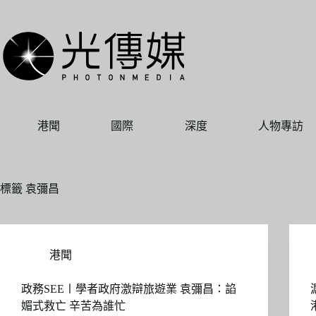
跳
至
主
要
內
容
港聞
國際
深度
人物專訪
標籤
袁彌昌
港聞
政務SEE〡學者政府激辯旅遊業 袁彌昌：諂
媚式救亡 辛苦為誰忙