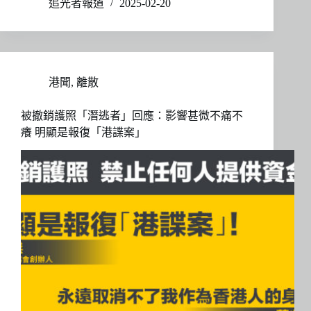
追光者報道
2025-02-20
港聞
,
離散
被撤銷護照「潛逃者」回應：影響甚微不痛不
癢 明顯是報復「港諜案」