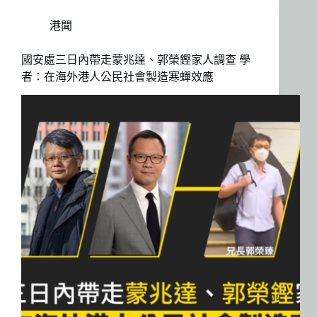
港聞
國安處三日內帶走蒙兆達、郭榮鏗家人調查 學
者：在海外港人公民社會製造寒蟬效應