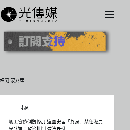
跳
至
主
要
內
容
標籤
蒙兆達
港聞
職工會條例擬修訂 違國安者「終身」禁任職員
蒙兆達：政治批鬥 做法野蠻