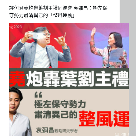
評何君堯炮轟葉劉主禮同運會 袁彌昌：極左保
守勢力肅清異己的「整風運動」