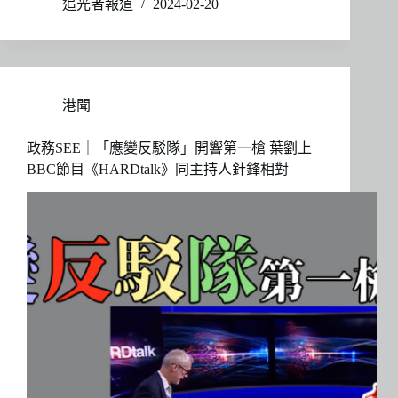
追光者報道
2024-02-20
港聞
政務SEE｜「應變反駁隊」開響第一槍 葉劉上
BBC節目《HARDtalk》同主持人針鋒相對