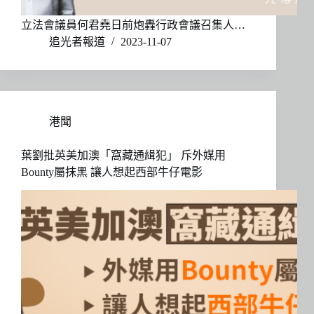
立法會議員何君堯日前炮轟行政會議召集人…
追光者報道
2023-11-07
港聞
葉劉批英美加澳「窩藏通緝犯」 斥外媒用
Bounty屬抹黑 讓人想起西部牛仔電影