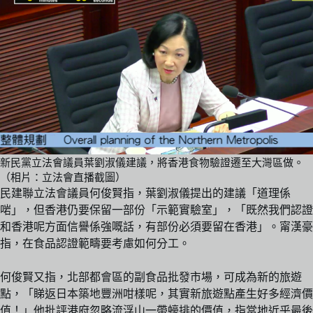
新民黨立法會議員葉劉淑儀建議，將香港食物驗證遷至大灣區做。
（相片：立法會直播截圖）
民建聯立法會議員何俊賢指，葉劉淑儀提出的建議「道理係
啱」，但香港仍要保留一部份「示範實驗室」，「既然我們認證
和香港呢方面信譽係強嘅話，有部份必須要留在香港」。甯漢豪
指，在食品認證範疇要考慮如何分工。
何俊賢又指，北部都會區的副食品批發市場，可成為新的旅遊
點，「睇返日本築地豐洲咁樣呢，其實新旅遊點產生好多經濟價
值！」他批評港府忽略流浮山一帶蠔排的價值，指當地近乎最後