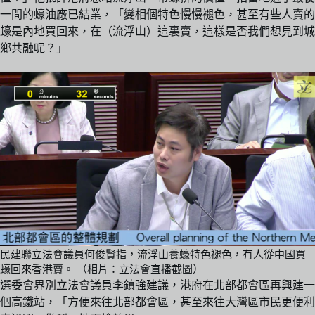
一間的蠔油廠已結業，「變相個特色慢慢褪色，甚至有些人賣的
蠔是內地買回來，在（流浮山）這裏賣，這樣是否我們想見到城
鄉共融呢？」
民建聯立法會議員何俊賢指，流浮山養蠔特色褪色，有人從中國買
蠔回來香港賣。 （相片：立法會直播截圖）
選委會界別立法會議員李鎮強建議，港府在北部都會區再興建一
個高鐵站，「方便來往北部都會區，甚至來往大灣區市民更便利