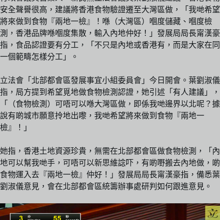
安全聲譽很高，建議將香港食物驗證遷至大灣區做，「我哋希望
將來做到食物『兩地一檢』！喺（大灣區）嗰度儲藏、嗰度檢
測，香港品牌喺嗰度集散，輸入內地仲好！」發展局局長甯漢豪
指，食品認證要有分工，「不只是內地或香港有，而是大家在同
一個範疇怎樣分工」。
立法會「北部都會區發展事宜小組委員會」今日開會。葉劉淑儀
指，局方提到希望覓地做食物檢測認證，她引述「有人建議」，
「（食物檢測）可唔可以喺大灣區做，即係我哋邊界以北呢？據
說有啲城市願意拎地出嚟，我哋希望將來做到食物『兩地一
檢』！」
她指，香港土地資源珍貴，無需在北部都會區做食物檢測，「內
地可以幫我哋手，可唔可以新思維諗吓，有啲嘢搬去內地做，啲
食物運入去『兩地一檢』仲好！」發展局局長甯漢豪指，備悉葉
劉淑儀意見，會在北部都會區統籌辦事處研判如何跟進意見。