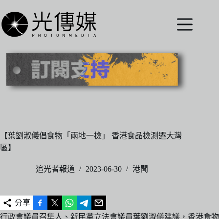
跳
至
主
要
內
容
【葉劉淑儀倡食物「兩地一檢」 香港食品檢測遷大灣
區】
追光者報道
2023-06-30
港聞
分享
行政會議員召集人、新民黨立法會議員葉劉淑儀建議，香港食物