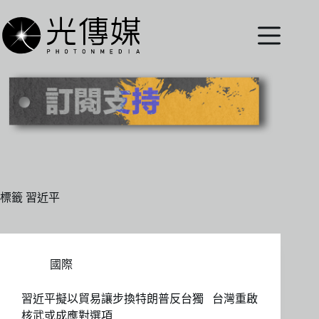
跳
至
主
要
內
容
標籤
習近平
國際
習近平擬以貿易讓步換特朗普反台獨 台灣重啟
核武或成應對選項