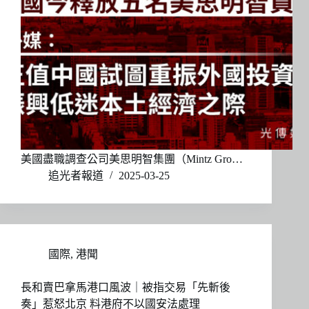
美國盡職調查公司美思明智集團（Mintz Gro…
追光者報道
2025-03-25
國際
,
港聞
長和賣巴拿馬港口風波｜被指交易「先斬後
奏」惹怒北京 料港府不以國安法處理