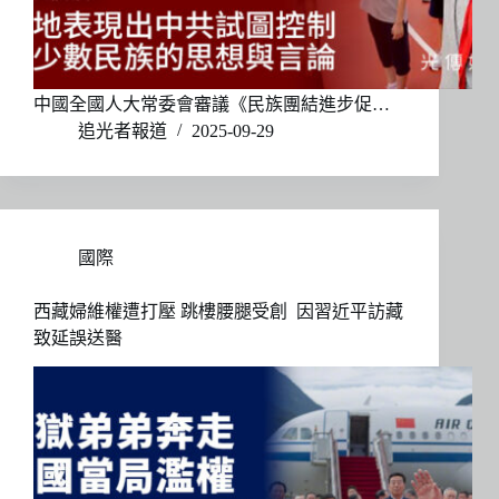
中國全國人大常委會審議《民族團結進步促…
追光者報道
2025-09-29
國際
西藏婦維權遭打壓 跳樓腰腿受創 因習近平訪藏
致延誤送醫