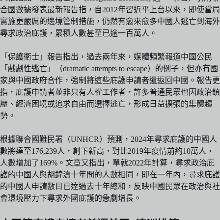
合國數據發表最新報告指，自2012年習近平上台以來，即使當局
實施更嚴厲的邊境管制措施，仍然有愈來愈多中國人逃亡到海外
尋求政治庇護，累積人數甚至已逾一百萬人。
「保護衛士」報告指出，過去兩年來，媒體頻繁報道中國公民
「戲劇性逃亡」（dramatic attempts to escape）的例子，但亦有國
家與中國政府合作，強制將這些庇護申請者遣返回中國。報告更
指，庇護申請者並非只有人權工作者，許多普通民眾也因政治鎮
壓、經濟困境或追求自由而選擇逃亡，形成日益擴張的集體趨
勢。
根據聯合國難民署（UNHCR）預測，2024年尋求庇護的中國人
數將達至176,239人，創下新高，對比2019年疫情前約10萬人，
人數增加了169%。文章又指出，單就2022年計算，尋求政治庇
護的中國人與胡錦濤十年間的人數相同，即在一年內，尋求庇護
的中國人申請數目已達過去十年總和，反映中國民眾在政治與社
會環境壓力下尋求外國庇護的急劇增長。