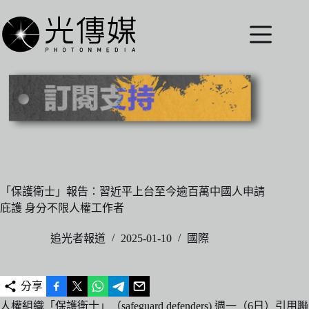
跳
至
主
要
內
容
「保護衛士」報告：習近平上台至今逾百萬中國人申請
庇護 身分不限人權工作者
追光者報道
2025-01-10
國際
分享
人權組織「保護衛士」（safeguard defenders) 週一（6日）引用聯