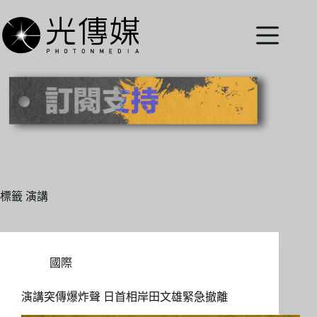
跳
至
主
要
內
容
標籤
演講
國際
演講突傳爆炸聲 日首相岸田文雄緊急撤離