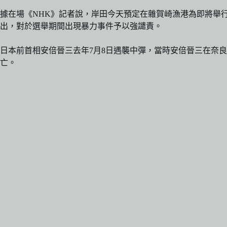
據在場《NHK》記者說，岸田今天預定在雜賀崎漁港為即將舉
出，對於選舉期間出現暴力事件予以強譴責。
日本前首相安倍晉三去年7月8日遇襲中彈，當時安倍晉三在奈
亡。