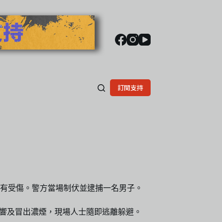
訂閱支持
未有受傷。警方當場制伏並逮捕一名男子。
巨響及冒出濃煙，現場人士隨即逃離躲避。