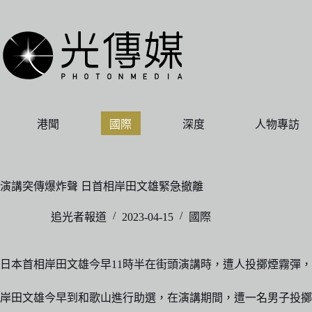
跳
至
主
要
內
容
港聞
國際
深度
人物專訪
演講突傳爆炸聲 日首相岸田文雄緊急撤離
追光者報道
2023-04-15
國際
日本首相岸田文雄今早11時半在街頭演講時，遭人投擲煙霧彈
岸田文雄今早到和歌山進行助選，在演講期間，遭一名男子投擲一