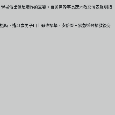
，現場傳出像是爆炸的巨響。自民黨幹事長茂木敏充發表聲明指
選時，遭41歲男子山上徹也槍擊，安倍晉三緊急送醫搶救後身