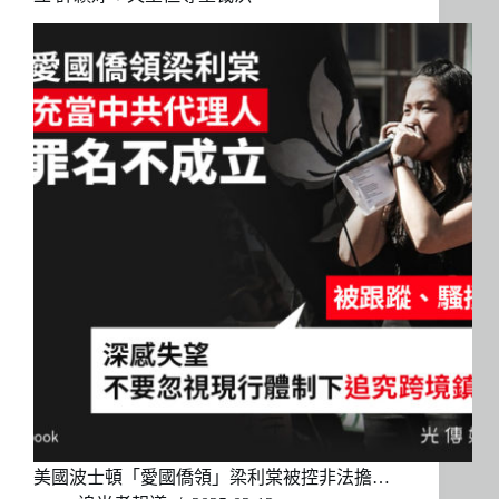
美國波士頓「愛國僑領」梁利棠被控非法擔…