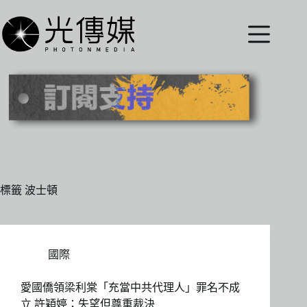
跳
至
主
要
內
容
標籤
波士頓
國際
愛國僑領梁利棠「充當中共代理人」罪名不成
立 許穎婷：失望但尊重裁決