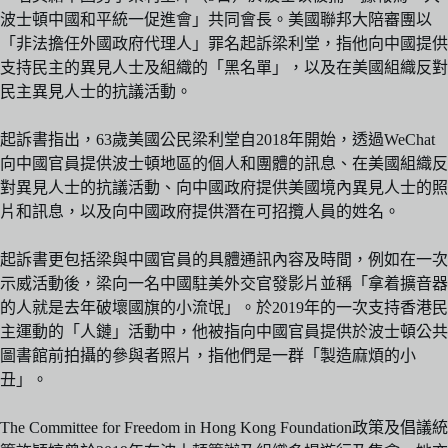
波士頓中國和平統一促進會」共同會長。美國聯邦大陪審團以
「非法擔任外國政府代理人」罪名起訴梁利堂，指他向中國提供
支持民主的異見人士及組織的「黑名單」，以及在美國組織反對
民主異見人士的抗議活動。
起訴書指出，63歲美國公民梁利堂自2018年開始，透過WeChat
向中國官員提供波士頓地區的個人和團體的訊息、在美國組織反
對異見人士的抗議活動、向中國政府提供美國境內異見人士的照
片和訊息，以及向中國政府提供潛在可招攬人員的姓名。
起訴書更包括梁與中國官員的具體通訊內容及時間，例如在一次
示威活動後，梁向一名中國駐美外交官發影片並稱「拿着擴音器
的人就是去年破壞國旗的小流氓」。於2019年的一次支持香港民
主運動的「人鏈」活動中，他被指向中國官員提供於波士頓公共
圖書館前拍攝的參與者照片，指他們是一群「製造麻煩的小
丑」。
The Committee for Freedom in Hong Kong Foundation政策及倡議統