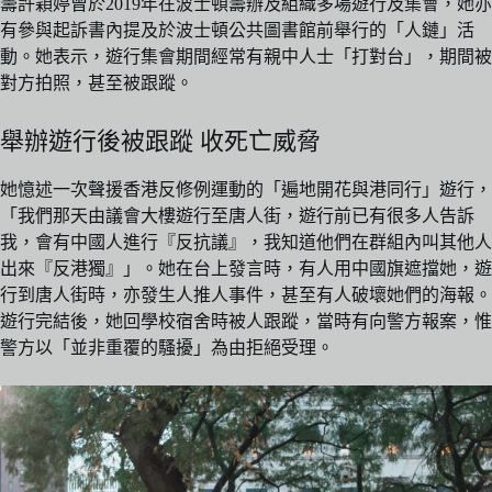
籌許穎婷曾於2019年在波士頓籌辦及組織多場遊行及集會，她亦
有參與起訴書內提及於波士頓公共圖書館前舉行的「人鏈」活
動。她表示，遊行集會期間經常有親中人士「打對台」，期間被
對方拍照，甚至被跟蹤。
舉辦遊行後被跟蹤 收死亡威脅
她憶述一次聲援香港反修例運動的「遍地開花與港同行」遊行，
「我們那天由議會大樓遊行至唐人街，遊行前已有很多人告訴
我，會有中國人進行『反抗議』，我知道他們在群組內叫其他人
出來『反港獨』」。她在台上發言時，有人用中國旗遮擋她，遊
行到唐人街時，亦發生人推人事件，甚至有人破壞她們的海報。
遊行完結後，她回學校宿舍時被人跟蹤，當時有向警方報案，惟
警方以「並非重覆的騷擾」為由拒絕受理。