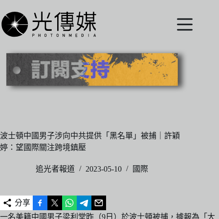
跳
至
主
要
內
容
波士頓中國男子涉向中共提供「黑名單」被捕｜許穎
婷：望國際關注跨境鎮壓
追光者報道
2023-05-10
國際
分享
一名美籍中國男子梁利堂昨（9日）於波士頓被捕，據報為「大