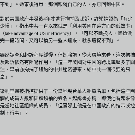
不到」。她事後得悉，那個跟蹤自己的人，亦已回到中國。
對於美國政府事發後4年才進行拘捕及起訴，許穎婷認為「有少
少慢」，指出中共一直以來就是「利用美國在這方面的低效率」
（take advantage of US inefficiency），「可以不斷換人，滲透做
完一段時間，又可以換另一些人過來，就永遠捉不到」。
雖然調查和起訴程序緩慢，但她強調，從大環境來看，這次拘捕
及起訴依然有阻嚇作用，「這一年美國對中國的跨境鎮壓多了關
注，早前亦拘捕了紐約的中共秘密警察，給中共一個很強的訊
息」。
梁利堂還被指控提供了一份當地親台華人組織名單，包括這些團
體的成員人數和團體領袖的姓名。起訴書亦稱，即使他看起來像
是當地社區組織的成員，「但實際上他是在中國政府的指示或控
制下行事」。