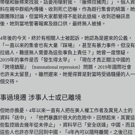
帶槍和籐條來找我，話要用槍射我、『籘條炆豬肉』」。個人資
料在親中群組內傳播、收到死亡恐嚇，作為遊行集會的統籌，她
跟團隊討論，但當時大家都覺得不能就此退縮。收到恐嚇訊息
後，她到當地警署報案及錄口供，最終無人被捕。
4年後的今天，終於有相關人士被起訴，她認為是遲來的公義，
「一直以來的集會也有大量『踩場』，甚至有暴力事件，但沒有
拉過人，難道無人需要為這些事負上責任？」她曾一度懷疑，
2019年的事件是否「發生得太早」，「現在才真正關注中國的
『跨境鎮壓』（transnational repression）問題，2019年國際社會
也許未太留意」。雖然遲來，她覺得算是對當時受過騷擾的人一
個交待。
事過境遷 涉事人士或已離境
但她亦擔憂，4年以來一直有人把在美人權工作者及異見人士的
資料「送中」，「他們暴露於很大的危險中，回想起來，其實這
些監控過去幾年從未停止」，資料早已「安全送達」中國，而且
這些人也許亦早已回到中國，「4年內可以隨時離開，之後已拉