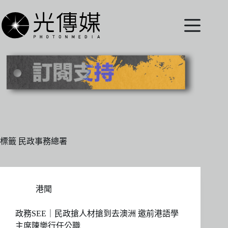
跳
至
主
要
內
容
標籤
民政事務總署
港聞
政務SEE｜民政搶人材搶到去澳洲 邀前港語學
主席陳樂行任公職