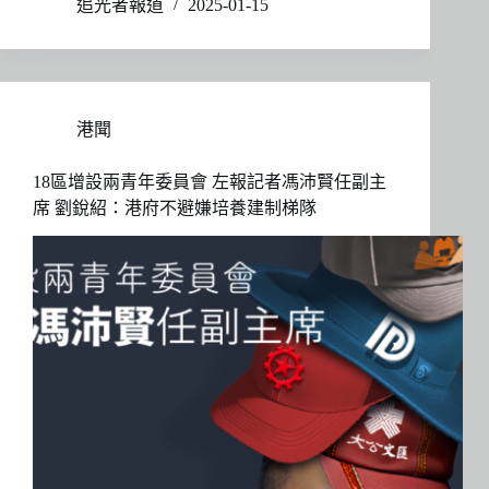
追光者報道
2025-01-15
港聞
18區增設兩青年委員會 左報記者馮沛賢任副主
席 劉銳紹：港府不避嫌培養建制梯隊