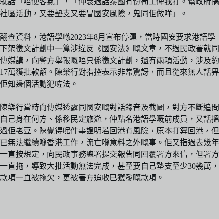
就話「唔使客氣」，「仲衰過話泰國有份筍工俾我打。幫政府搞
社區活動，又要墊支又要冒國安風險，鬼同佢做咩」。
翻查資料，港語學喺2023年8月宣布停運，當時國安要求港語學
下架徵文計劃中一篇涉違反《國安法》嘅文章，不過民政署就同
傳媒講，向警方舉報嘅唔只係徵文計劃，還有兩項活動，涉及約
17萬獲批款額。陳樂行對指控表示非常驚訝，而且從來無人話畀
佢知邊個活動犯咗法。
陳樂行當時向傳媒透露同國安嘅對話錄音及截圖，對方不斷追問
自己身在何方、係移民定旅遊，仲點名港語學嘅前成員，又話搵
過佢老豆。陳覺得呢件事證明若回港有風險，原本打算回港，但
已無法繼續喺香港工作，流亡喺意料之外嘅事。佢又指過去幾年
一直按規定，向民政事務總署提交報告同回覆署方來信，但署方
一直拖，導致大批活動無法完成，甚至要自己墊支至少30幾萬，
款項一直被拖欠，更被署方追收已獲發嘅款項。