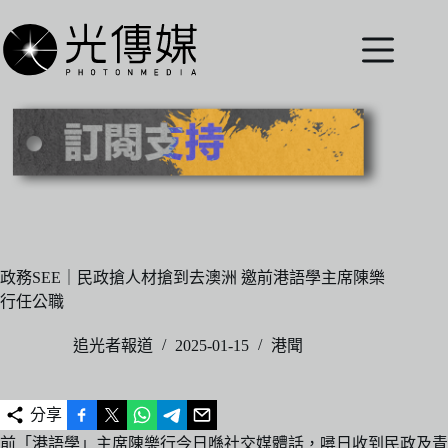
跳
至
主
要
內
容
政務SEE｜民政搶人材搶到去澳洲 邀前港語學主席陳樂
行任公職
追光者報道
2025-01-15
港聞
分享
前「港語學」主席陳樂行今日喺社交媒體話，噚日收到民政及青