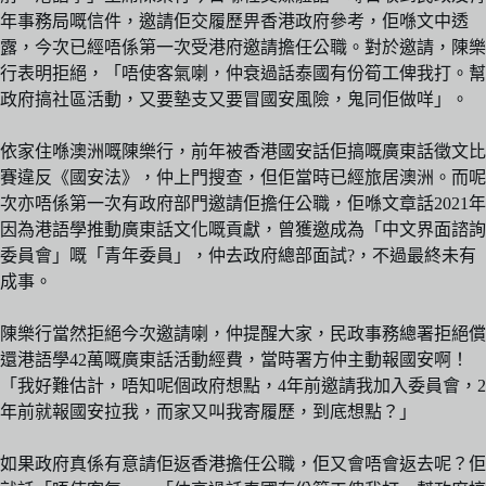
年事務局嘅信件，邀請佢交履歷畀香港政府參考，佢喺文中透
露，今次已經唔係第一次受港府邀請擔任公職。對於邀請，陳樂
行表明拒絕，「唔使客氣喇，仲衰過話泰國有份筍工俾我打。幫
政府搞社區活動，又要墊支又要冒國安風險，鬼同佢做咩」。
依家住喺澳洲嘅陳樂行，前年被香港國安話佢搞嘅廣東話徵文比
賽違反《國安法》，仲上門搜查，但佢當時已經旅居澳洲。而呢
次亦唔係第一次有政府部門邀請佢擔任公職，佢喺文章話2021年
因為港語學推動廣東話文化嘅貢獻，曾獲邀成為「中文界面諮詢
委員會」嘅「青年委員」，仲去政府總部面試?，不過最終未有
成事。
陳樂行當然拒絕今次邀請喇，仲提醒大家，民政事務總署拒絕償
還港語學42萬嘅廣東話活動經費，當時署方仲主動報國安啊！
「我好難估計，唔知呢個政府想點，4年前邀請我加入委員會，2
年前就報國安拉我，而家又叫我寄履歷，到底想點？」
如果政府真係有意請佢返香港擔任公職，佢又會唔會返去呢？佢