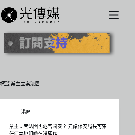
跳
至
主
要
內
容
標籤
業主立案法團
港聞
業主立案法團也危害國安？ 建議保安局長可禁
任何本地組織在港運作