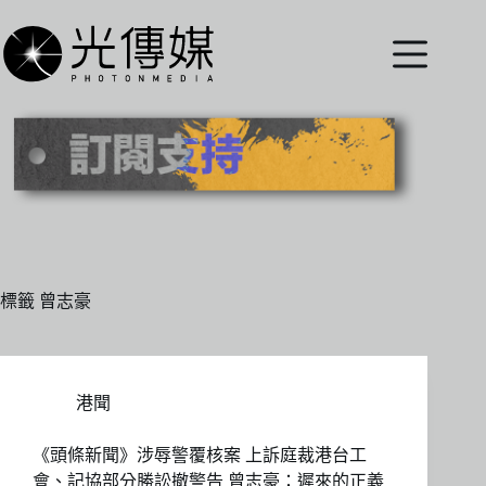
跳
至
主
要
內
容
標籤
曾志豪
港聞
《頭條新聞》涉辱警覆核案 上訴庭裁港台工
會、記協部分勝訟撤警告 曾志豪：遲來的正義