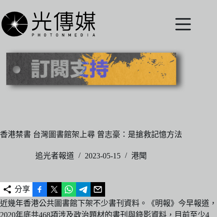
跳
至
主
要
內
容
香港禁書 台灣圖書館架上尋 曾志豪：是搶救記憶方法
追光者報道
2023-05-15
港聞
分享
近幾年香港公共圖書館下架不少書刊資料。《明報》今早報道，
2020年底共468項涉及政治題材的書刊與錄影資料，目前至少4