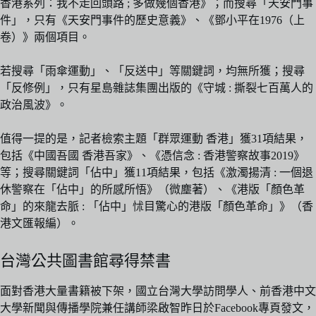
香港系列：我不走回頭路 ; 多做幾個香港》；而搜尋「天安門事
件」，只有《天安門事件的歷史意義》、《鄧小平在1976（上
卷）》兩個項目。
若搜尋「雨傘運動」、「反送中」等關鍵詞，均無所獲；搜尋
「反修例」，只有星島雜誌集團出版的《守城 : 撕裂七百萬人的
政治風波》。
值得一提的是，記者檢索主題「群眾運動 香港」獲31項結果，
包括《中國吾國 香港吾家》、《憑信念 : 香港警察故事2019》
等；搜尋關鍵詞「佔中」獲11項結果，包括《激濁揚清 : 一個退
休警察在「佔中」的所感所悟》（微塵著）、《港版「顏色革
命」的來龍去脈 : 「佔中」怵目驚心的港版「顏色革命」》（香
港文匯報編）。
台灣公共圖書館尋得禁書
面對香港大量書籍被下架，國立台灣大學訪問學人、前香港中文
大學新聞與傳播學院兼任講師梁啟智昨日於Facebook專頁發文，