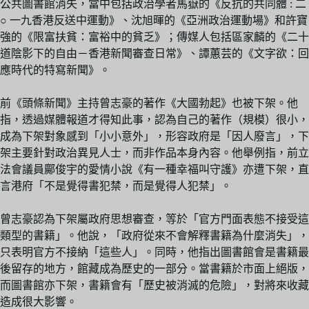
公共圖書館消失，當中包括政治學者馬嶽的《反抗的共同體 : 二
○ 一九香港反送中運動》、沈旭暉的《亞洲政治運動場》和許寶
強的《限富扶貧：富裕中的貧乏》；傳媒人包括區家麟的《二十
道陰影下的自由－香港新聞審查日常》、譚蕙芸的《文字欲：回
應時代的特寫新聞》。
前《頭條新聞》主持曾志豪的著作《大國勃起》也被下架。他
指，透過媒體報道才得知此事，認為自己的著作（規模）很小，
成為下架對象感到「小小意外」，形容政府是「因人廢言」，下
架主要針對政治異見人士，而非作品本身內容。他舉例指，前立
法會議員鄺俊宇的愛情小說《有一種幸福叫守護》亦遭下架，直
言港府「不是覺得書犯禁，而是覺得人犯禁」。
曾志豪認為下架屬政府思想審查，等於「官方門面表態不接受這
類型的書籍」。他說，「政府從來不會解釋書籍為什麼消失」，
只表明官方不接納「這些人」。同時，他指出圖書館會是書籍最
後留存的地方，館藏成為歷史的一部分。當書籍於市面上絕版，
而圖書館亦下架，書籍會有「歷史被消滅的危險」，對將來收藏
造成很大影響。