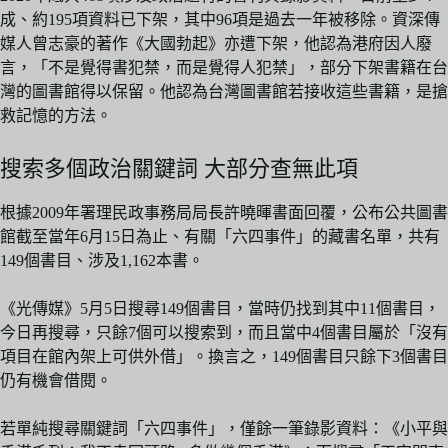
成、約195項資料已下架，其中96項是過去一年被移除。資深傳
媒人曾志豪的著作《大國勃起》亦遭下架，他認為港府因人廢
言，「不是覺得書犯禁，而是覺得人犯禁」，部分下架書籍在台
灣的圖書館得以保留。他認為台灣圖書館若接收這些書籍，是搶
救記憶的方法。
搜索多個政治關鍵詞 大部分查無此項
根據2009年署理民政事務局局長許曉暉書面回覆，公布公共圖書
館截至當年6月15日為止、有關「六四事件」的藏書名單，共有
149個書目、涉及1,162本書。
《光傳媒》5月5日搜尋149個書目，當時仍找到其中11個書目，
今日再搜尋，只餘7個可以搜索到，而且當中4個書目屬於「沒有
項目在館內架上可供外借」。換言之，149個書目只餘下3個書目
仍有機會借閱。
若單純搜尋關鍵詞「六四事件」，僅餘一筆錄影資料：《小平與