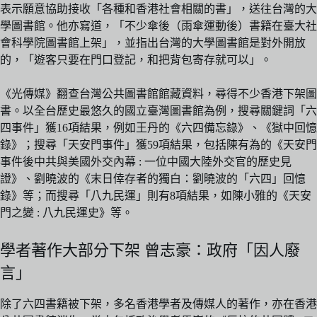
表示願意協助接收「各種和香港社會相關的書」，送往台灣的大
學圖書館。他亦寫道，「不少傘後（雨傘運動後）書籍在臺大社
會科學院圖書館上架」，並指出台灣的大學圖書館是對外開放
的，「遊客只要在門口登記，和把背包寄存就可以」。
《光傳媒》翻查台灣公共圖書館館藏資料，尋得不少香港下架圖
書。以全台歷史最悠久的國立臺灣圖書館為例，搜尋關鍵詞「六
四事件」獲16項結果，例如王丹的《六四備忘錄》、《獄中回憶
錄》；搜尋「天安門事件」獲59項結果，包括陳有為的《天安門
事件後中共與美國外交內幕 : 一位中國大陸外交官的歷史見
證》、劉曉波的《末日倖存者的獨白：劉曉波的「六四」回憶
錄》等；而搜尋「八九民運」則有8項結果，如陳小雅的《天安
門之變 : 八九民運史》等。
學者著作大部分下架 曾志豪：政府「因人廢
言」
除了六四書籍被下架，多名香港學者及傳媒人的著作，亦在香港