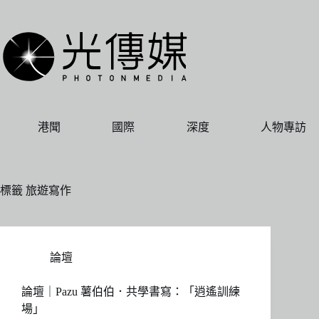
跳
至
主
要
內
容
港聞
國際
深度
人物專訪
標籤
旅遊寫作
論壇
論壇｜Pazu 薯伯伯．共學書寫：「逍遙訓練
場」