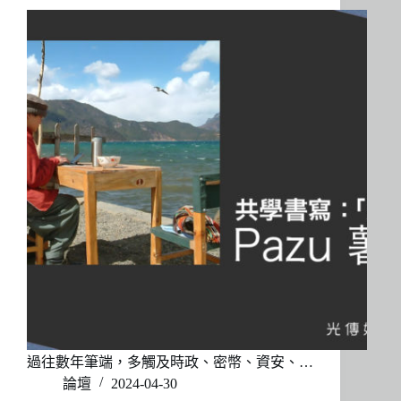
過往數年筆端，多觸及時政、密幣、資安、…
論壇
2024-04-30