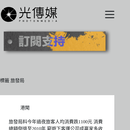
跳
至
主
要
內
容
標籤
旅發局
港聞
旅發局料今年過夜旅客人均消費跌1100元 消費
總額倒退至2010年 窮遊下客運公司成贏家多收