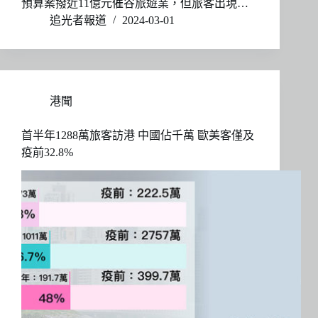
預算案撥近11億元催谷旅遊業，但旅客出現…
追光者報道
2024-03-01
港聞
首半年1288萬旅客訪港 中國佔千萬 歐美客僅及
疫前32.8%