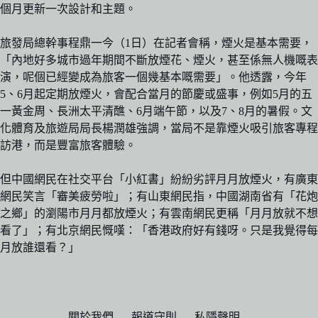
個月更新一次設計和主題。
旅發局總幹事程鼎一今（1日）在記者會稱，煙火是基本需要，
「內地好多城市過年期間不斷放煙花、煙火，甚至係無人機嘅表
演，呢個已經變成為旅客一個幾基本嘅需要」。他透露，今年
5、6月起定期放煙火，會配合當月的節慶或盛事，例如5月的五
一黃金周、長洲太平清醮、6月端午節，以及7、8月的暑假。文
化體育及旅遊局局長楊潤雄強調，當局不是靠煙火吸引旅客專程
訪港，而是豐富旅客體驗。
但中國網民在社交平台「小紅書」紛紛劣評月月放煙火，有廣東
網民笑言「審美疲勞啦」；有山東網民指，中國湖南省有「花炮
之鄉」的瀏陽市月月都放煙火；有雲南網民更稱「月月放就不想
看了」；有北京網民慨嘆：「香港政府好有錢呀。只是我覺得每
月放誰還看？」
關於我們
報道守則
私隱聲明