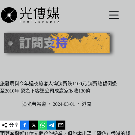
跳
至
主
要
內
容
旅發局料今年過夜旅客人均消費跌1100元 消費總額倒退
至2010年 窮遊下客運公司成贏家多收130億
追光者報道
2024-03-01
港聞
分享
預算案撥近11億元催谷旅遊業，但旅客出現「窮遊」香港的趨