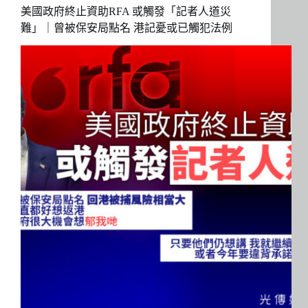
美國政府終止資助RFA 或觸發「記者人道災
難」｜曾被保安局點名 港記憂或已觸犯法例