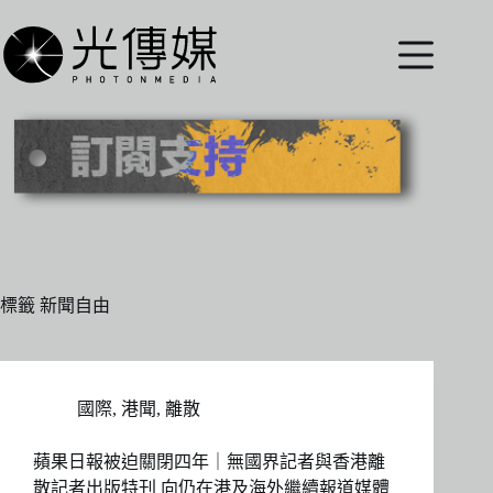
跳
至
主
要
內
容
標籤
新聞自由
國際
,
港聞
,
離散
蘋果日報被迫關閉四年｜無國界記者與香港離
散記者出版特刊 向仍在港及海外繼續報道媒體