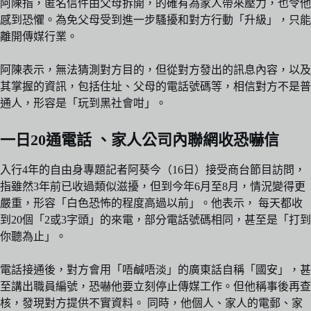
阿陳指，匿名信件由父母拆開，的確有為家人帶來壓力，也令他
感到恐懼。為免父母受到進一步騷擾和對方行動「升級」，只能
離開傳媒行業。
阿陳表示，無法猜測對方目的，但從對方發出的訊息內容，以及
其掌握的資訊，包括住址、父母的電話號碼等，相信對方不是普
通人，形容是「玩到黑社會咁」。
一日20通電話 、家人公司內聯網收恐嚇信
入行4年的自由身專題記者阿葵今（16日）接受商台節目訪問，
指雖然3年前已收過類似滋擾，但到今年6月至8月，情況變得更
嚴重，形容「白色恐怖的程度高過以前」。他表示， 每天都收
到20個「2或3字頭」的來電，部分電話號碼相同，甚至是「打到
你聽為止」。
電話接通後，對方會用「唔鹹唔淡」的廣東話自稱「國安」，甚
至講出職員編號，恐嚇他要立刻停止傳媒工作。但他稱事後再查
核，發現對方提供不實資料。 同時，他個人、家人的電郵、家