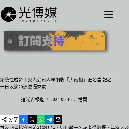
跳
至
主
要
內
容
系統性威脅｜家人公司內聯網收「大頭相」匿名信 記者
一日收逾20通滋擾來電
追光者報道
2024-09-16
港聞
分享
香港記者協會日前發聲明指，近月數十名記者受滋擾，其家人及