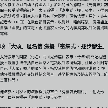
家人僱主收到自稱「愛國人士」發出的匿名恐嚇。《光傳媒》訪
問一位受滋擾的記者，表示滋擾正「密集式、逐步發生」，從個
人電話短訊、到家人收到附有「大頭照」匿名信等。另外，亦有
記者今（16日）在電台節目表示，收到以「唔鹹唔淡」廣東話並
自稱「國安」的來電，更透露家人公司的內聯網都收到記者資料
電郵。
收「大頭」匿名信 滋擾「密集式、逐步發生」
入行數年的阿陳（化名）向《光傳媒》表示，今年8月開始被騷
擾。騷擾手法包括自己及家人電話收到滋擾短訊；住址收到附有
自己「大頭」照片的匿名信，指控其煽動仇恨和鼓吹港獨； 在
他任職機構的社交媒體帖文留言；甚至把姓名及過去經歷放上維
基百科等。
他透露，對家人的滋擾程度嚴重至「有機會要瞓街」。他更形
容，這些騷擾是「密集式、逐步發生」。