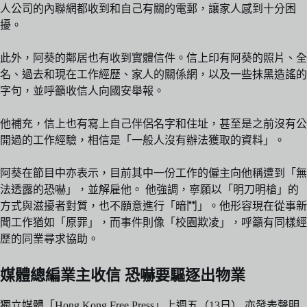
人公司的內聯網都收到和自己有關的電郵，讓家人感到十分困
擾。
此外，阿葵的鄰居也有收到實體信件。信上印有阿葵的照片、全
名、過去和現在工作經歷、家人的關係網，以及一些抹黑造謠的
字句，並呼籲收信人向國安舉報。
他補充，信上也有寫上自己伴侶名字和住址，甚至是之前沒有公
開過的工作經驗，相信是「一般人沒有辦法獲取的資料」。
阿葵在節目中亦表示，目前其中一份工作的僱主向他稱遭到「無
法透露的恐嚇」，並解雇他。 他強調，寧願以「明刀明槍」的
方式與滋擾者對質，也不願意進行「暗鬥」。他形容現在從事新
聞工作猶如「原罪」，而事件則像「校園欺凌」，呼籲有同樣經
歷的同業尋求協助。
媒體總編業主收信 恐嚇要驅逐出物業
獨立媒體「Hong Kong Free Press」上週五（13日） 亦發表聲明