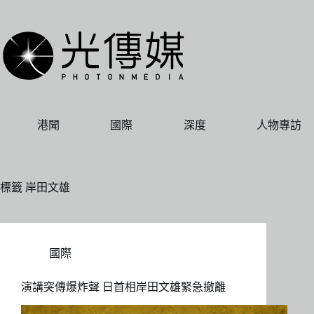
跳
至
主
要
內
容
港聞
國際
深度
人物專訪
標籤
岸田文雄
國際
演講突傳爆炸聲 日首相岸田文雄緊急撤離