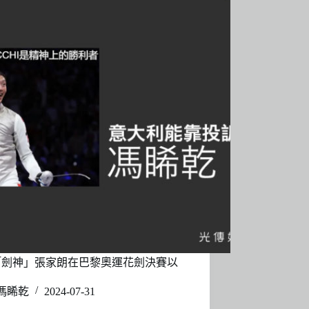
「劍神」張家朗在巴黎奧運花劍決賽以
馮睎乾
2024-07-31