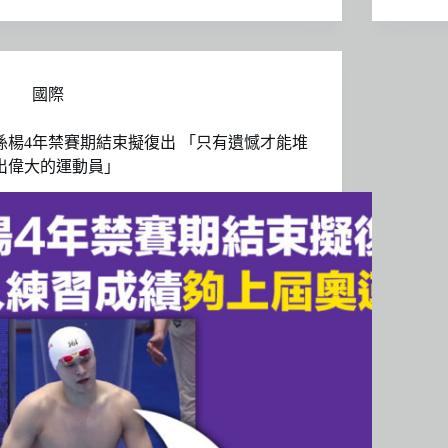
國際
孫楊4年禁賽期結束擬復出 「只有遺憾才能堆
出偉大的運動員」