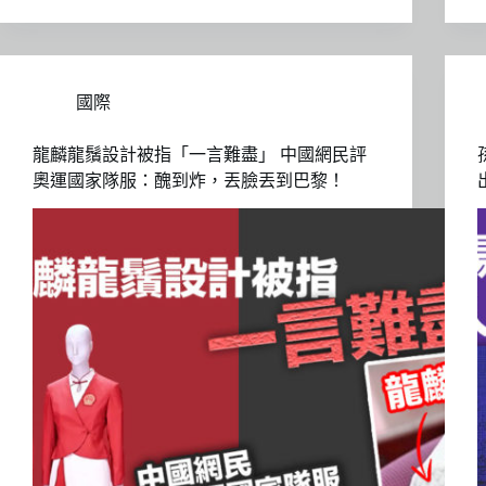
國際
龍麟龍鬚設計被指「一言難盡」 中國網民評
奧運國家隊服：醜到炸，丟臉丟到巴黎！