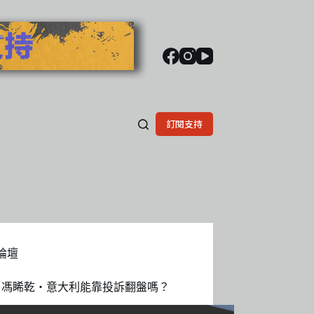
訂閱支持
論壇
｜馮睎乾・意大利能靠投訴翻盤嗎？