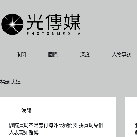
跳
至
主
要
內
容
港聞
國際
深度
人物專訪
標籤
奧運
港聞
體院資助不足應付海外比賽開支 拼資助靠個
人表現如賭博