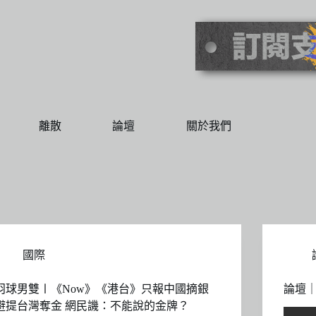
離散
論壇
關於我們
國際
羽球男雙〡《Now》《港台》只報中國摘銀
論壇
避提台灣奪金 網民譏：不能說的金牌？