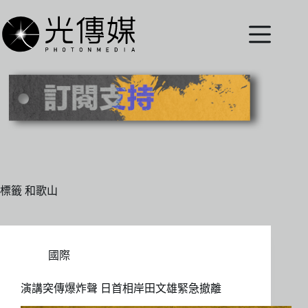
跳
至
主
要
內
容
標籤
和歌山
國際
演講突傳爆炸聲 日首相岸田文雄緊急撤離