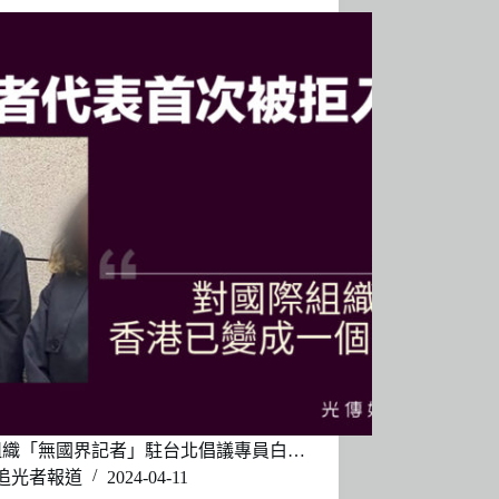
組織「無國界記者」駐台北倡議專員白…
追光者報道
2024-04-11