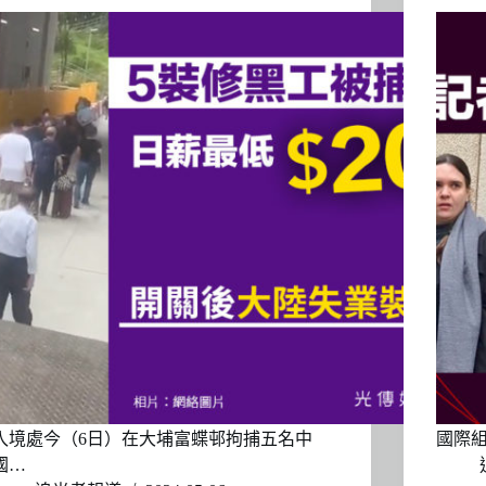
入境處今（6日）在大埔富蝶邨拘捕五名中
國際
國…