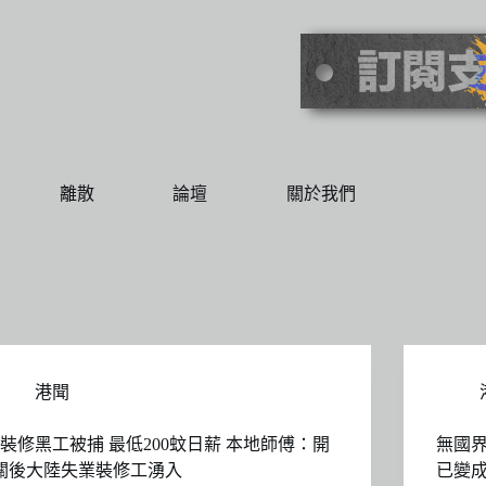
離散
論壇
關於我們
港聞
5裝修黑工被捕 最低200蚊日薪 本地師傅：開
無國
關後大陸失業裝修工湧入
已變