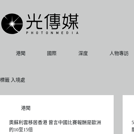
跳
至
主
要
內
容
港聞
國際
深度
人物專訪
標籤
入境處
港聞
奧蘇利雲移居香港 曾言中國比賽報酬是歐洲
的10至15倍