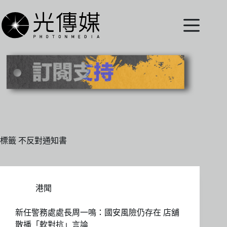
跳
至
主
要
內
容
標籤
不反對通知書
港聞
新任警務處處長周一鳴：國安風險仍存在 店舖
散播「軟對抗」言論