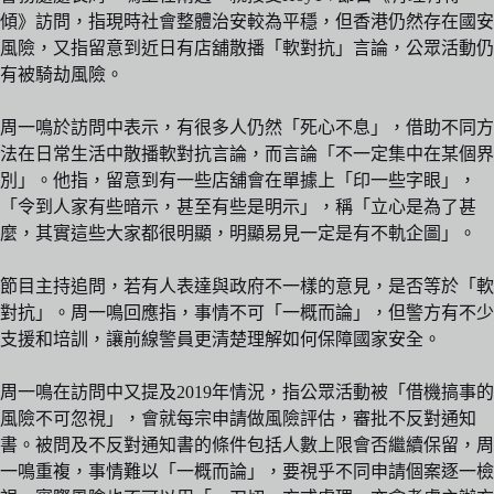
傾》訪問，指現時社會整體治安較為平穩，但香港仍然存在國安
風險，又指留意到近日有店舖散播「軟對抗」言論，公眾活動仍
有被騎劫風險。
周一鳴於訪問中表示，有很多人仍然「死心不息」，借助不同方
法在日常生活中散播軟對抗言論，而言論「不一定集中在某個界
別」。他指，留意到有一些店舖會在單據上「印一些字眼」，
「令到人家有些暗示，甚至有些是明示」，稱「立心是為了甚
麼，其實這些大家都很明顯，明顯易見一定是有不軌企圖」。
節目主持追問，若有人表達與政府不一樣的意見，是否等於「軟
對抗」。周一鳴回應指，事情不可「一概而論」，但警方有不少
支援和培訓，讓前線警員更清楚理解如何保障國家安全。
周一鳴在訪問中又提及2019年情況，指公眾活動被「借機搞事的
風險不可忽視」，會就每宗申請做風險評估，審批不反對通知
書。被問及不反對通知書的條件包括人數上限會否繼續保留，周
一鳴重複，事情難以「一概而論」，要視乎不同申請個案逐一檢