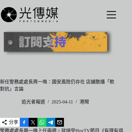
跳
至
主
要
內
容
新任警務處處長周一鳴：國安風險仍存在 店舖散播「軟
對抗」言論
追光者報道
2025-04-11
港聞
分享
警務處處長周一鳴上任兩週，就接受HoyTV節目《有理有得