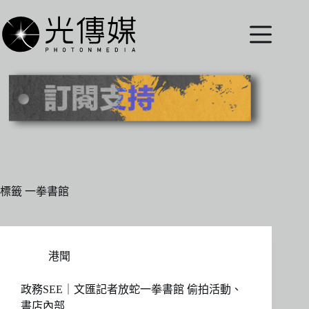
跳
至
主
要
內
容
標籤
一拳書館
港聞
政務SEE｜文匯記者放蛇一拳書館 偷拍活動、
書店內部