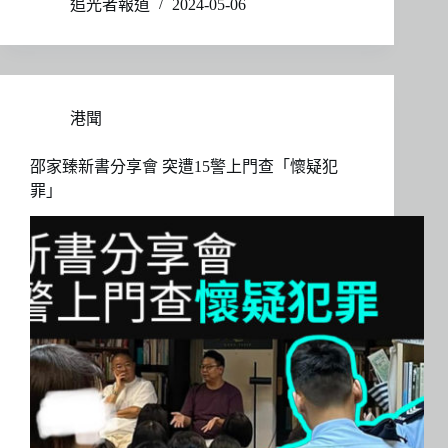
追光者報道
2024-05-06
港聞
邵家臻新書分享會 突遭15警上門查「懷疑犯
罪」