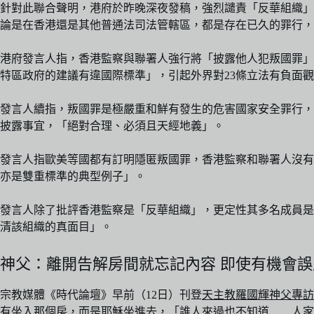
針對此聯合聲明，港府於昨晚深夜發稿，強烈譴責「反華組織」
論是在香港還是其他普通法司法管轄區，都是存在已久的罪行
港府發言人指，香港監察與聯署人強行將「披露他人犯叛國罪」
特區政府的建議有違國際標準」，引起外界對23條立法有負面
發言人續指，叛國罪是極嚴重和鮮有發生的危害國家安全罪行，
披露事宜，「絕對合理、必須且天經地義」。
發言人指歐美等國都有訂明隱匿叛國罪，香港監察和聯署人沒有
亦是雙重標準的典型例子」。
發言人除了批評香港監察是「反華組織」，更定性其多名成員是
清該組織的真面目」。
神父：離開告解房間就忘記內容 即使有機會
宗教媒體《時代論壇》早前（12日）刊登
天主教羅國輝神父專訪
有坐入那個房，而是耶穌坐進去，「誰人來過也不知道……人家