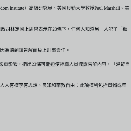
Freedom Institute）高級研究員、美國貝勒大學教授Paul Marshall、美
保密傳統。律政司林定國上周曾表示在23條下，任何人知道另一人犯了「叛
能因為聽到該告解而負上刑事責任。
統產生嚴重影響，指出23條可能迫使神職人員洩露告解內容，「違背自
，人人有權享有思想、良知和宗教自由；此項權利包括單獨或集