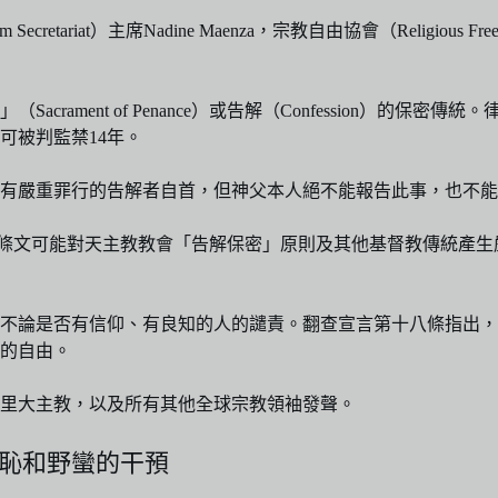
m Secretariat）主席Nadine Maenza，宗教自由協會（Religious 
rament of Penance）或告解（Confession）的
可被判監禁14年。
犯有嚴重罪行的告解者自首，但神父本人絕不能報告此事，也不
rmed），因條文可能對天主教教會「告解保密」原則及其他基督教傳
球不論是否有信仰、有良知的人的譴責。翻查宣言第十八條指出
的自由。
里大主教，以及所有其他全球宗教領袖發聲。
無恥和野蠻的干預