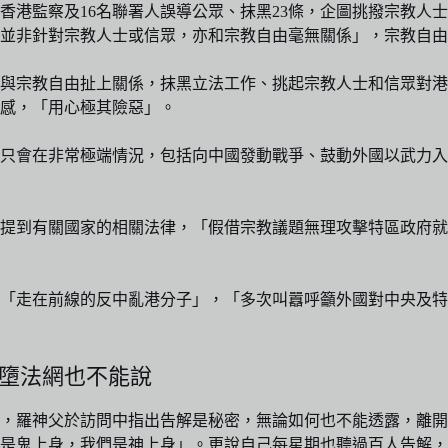
香港監察及16名聯署人誤導公眾、抹黑23條，企圖挑撥宗教人
，並非針對宗教人士或信眾，亦和宗教自由毫無關係」，宗教自
與宗教自由扯上關係，抹黑立法工作、挑起宗教人士和信眾對港
觀感，「用心極其險惡」。
只會在非常極端情況，包括向中國發動戰爭、鼓動外國以武力入
提到有關國家的相關法律，「假借宗教議題無理攻擊特區政府就
「走在前線的反中亂港分子」，「多次叫囂呼籲外國對中央及特
誤墮法網也不能說
，羅神父於訪問中指出告解是秘密，無論如何也不能透露，離開
是鬼上身，我們是神上身」。更說自己每星期也聽過百人告解，