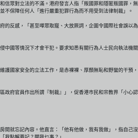
士和信眾對立法的不滿。港府發言人指「叛國罪和隱匿叛國罪，無
由並不保障任何人「進行嚴重犯罪行為而不用受到法律制裁」。
府的反感，「甚至嘩眾取寵、大放厥詞，企圖令國際社會誤以為
侵中國等情況下才會干犯。要求知悉有關行為人士民向執法機關
維護國家安全的立法工作，是赤裸裸、厚顏無恥和野蠻的干預，
區政府官員作出所謂『制裁』」，促香港巿民和宗教界「小心認
房間就忘記內容。他直言：「他有他做，我有我做」，指自己沒
「我點解要記？關我乜事？」