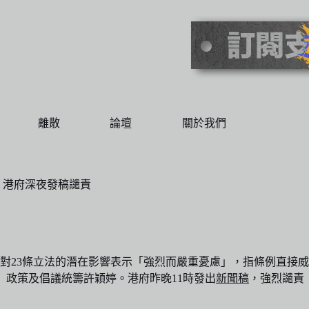
離散
論壇
關於我們
 港府深夜發稿譴責
對23條立法的潛在影響表示「強烈而嚴重憂慮」，指條例直接威脅宗教
CFHK）政策及倡議統籌許穎婷。港府昨晚11時發出
新聞稿
，強烈譴責