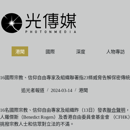
跳
至
主
要
內
容
港聞
國際
深度
人物專訪
16國際宗教、信仰自由專家及組織聯署指23條威脅告解保密傳統
追光者報道
2024-03-14
港聞
16名國際宗教、信仰自由專家及組織昨（13日）發表
聯合聲明
，
人羅傑斯（Benedict Rogers）及香港自由委員會基金會 （
挑撥宗教人士和信眾對立法的不滿。