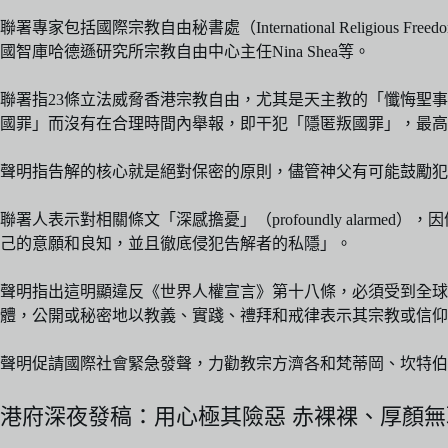
聯署專家包括國際宗教自由秘書處（International Religious Freedo
國智庫哈德遜研究所宗教自由中心主任Nina Shea等。
聯署指23條立法威脅香港宗教自由，尤其是天主教的「懺悔聖事」（Sac
國罪」而沒有在合理時間內舉報，即干犯「隱匿叛國罪」，最高
聲明指告解的核心就是絕對保密的原則，儘管神父有可能鼓勵
聯署人表示對相關條文「深感擔憂」（profoundly ala
己的意願和良知，並且徹底侵犯告解者的私隱」。
聲明指出這明顯違反《世界人權宣言》第十八條，必須受到全
體，公開或秘密地以教義、實踐、禮拜和戒律表示其宗教或信仰
聲明促請國際社會緊急發聲，力勸教宗方濟各和梵蒂岡、坎特伯
港府深夜發稿：用心極其險惡 赤裸裸、厚顏