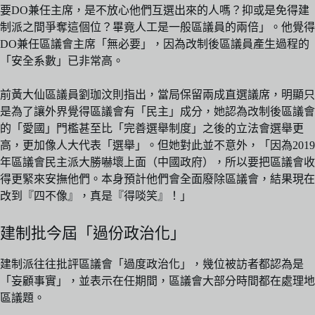
要DO兼任主席，是不放心他們互選出來的人嗎？抑或是免得建
制派之間爭奪這個位？畢竟人工是一般區議員的兩倍」。他覺得
DO兼任區議會主席「無必要」，因為改制後區議員產生過程的
「安全系數」已非常高。
前黃大仙區議員劉珈汶則指出，當局保留兩成直選議席，明顯只
是為了讓外界覺得區議會有「民主」成分，她認為改制後區議會
的「愛國」門檻甚至比「完善選舉制度」之後的立法會選舉更
高，更加像人大代表「選舉」。但她對此並不意外，「因為2019
年區議會民主派大勝嚇壞上面（中國政府），所以要把區議會收
得更緊來安撫他們。本身預計他們會全面廢除區議會，結果現在
改到『四不像』，真是『得啖笑』！」
建制批今屆「過份政治化」
建制派往往批評區議會「過度政治化」，幾位被訪者都認為是
「妄顧事實」，並表示在任期間，區議會大部分時間都在處理地
區議題。