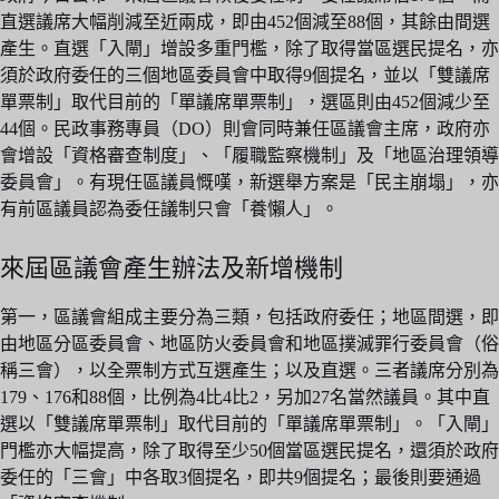
直選議席大幅削減至近兩成，即由452個減至88個，其餘由間選
產生。直選「入閘」增設多重門檻，除了取得當區選民提名，亦
須於政府委任的三個地區委員會中取得9個提名，並以「雙議席
單票制」取代目前的「單議席單票制」，選區則由452個減少至
44個。民政事務專員（DO）則會同時兼任區議會主席，政府亦
會增設「資格審查制度」、「履職監察機制」及「地區治理領導
委員會」。有現任區議員慨嘆，新選舉方案是「民主崩塌」，亦
有前區議員認為委任議制只會「養懶人」。
來屆區議會產生辦法及新增機制
第一，區議會組成主要分為三類，包括政府委任；地區間選，即
由地區分區委員會、地區防火委員會和地區撲滅罪行委員會（俗
稱三會），以全票制方式互選產生；以及直選。三者議席分別為
179、176和88個，比例為4比4比2，另加27名當然議員。其中直
選以「雙議席單票制」取代目前的「單議席單票制」。「入閘」
門檻亦大幅提高，除了取得至少50個當區選民提名，還須於政府
委任的「三會」中各取3個提名，即共9個提名；最後則要通過