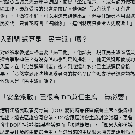
他擔心區議員失去競爭誘因，便會「坐定粒六」，沒有動力做地
區工作，最終受損的只會是市民。他強調「沒有競爭、哪有進
步」，「做得不好，可以用選票踢他出局，但委任議員不用跟選
民交代，只會花時間『搞關係』，這個制度只會令人更腐敗！」
入到閘 還算是「民主派」嗎？
對於獲取參選資格需要「過三關」，他認為「現任民主派區議員
還會爭取連任？有沒有信心拿到足夠提名？」他更質疑即使成功
入圍，在「完善選舉制度」後，到底還有多少民主派選民會投
票，「竟然拿到那些地區委員會的提名？民主派支持者還會認為
候選人是『民主派』嗎？」
「安全系數」已很高 DO兼任主席「無必要」
港府建議民政事務專員（DO）將同時兼任區議會主席。張錦雄
指出，過去區議會開會前，DO會跟區議會主席討論議程，更曾
發生DO因拒絕討論某些議題而「拉隊離場」，「如果大部份議
席是委任及經由間選產生，互選出來的主席很大機會是建制派，