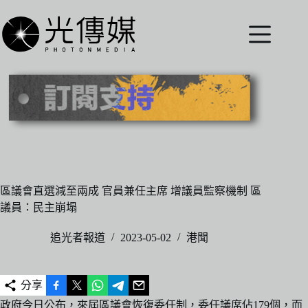
跳
至
主
要
內
容
區議會直選減至兩成 官員兼任主席 增議員監察機制 區
議員：民主崩塌
追光者報道
2023-05-02
港聞
分享
政府今日公布，來屆區議會恢復委任制，委任議席佔179個，而