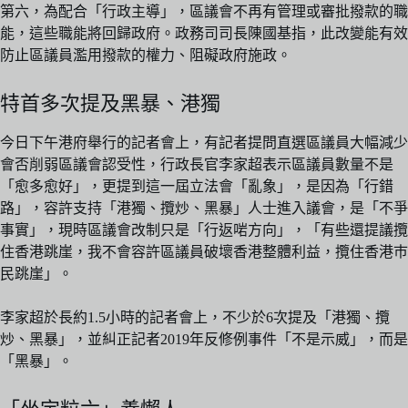
第六，為配合「行政主導」，區議會不再有管理或審批撥款的職
能，這些職能將回歸政府。政務司司長陳國基指，此改變能有效
防止區議員濫用撥款的權力、阻礙政府施政。
特首多次提及黑暴、港獨
今日下午港府舉行的記者會上，有記者提問直選區議員大幅減少
會否削弱區議會認受性，行政長官李家超表示區議員數量不是
「愈多愈好」，更提到這一屆立法會「亂象」，是因為「行錯
路」，容許支持「港獨、攬炒、黑暴」人士進入議會，是「不爭
事實」，現時區議會改制只是「行返啱方向」，「有些還提議攬
住香港跳崖，我不會容許區議員破壞香港整體利益，攬住香港巿
民跳崖」。
李家超於長約1.5小時的記者會上，不少於6次提及「港獨、攬
炒、黑暴」，並糾正記者2019年反修例事件「不是示威」，而是
「黑暴」。