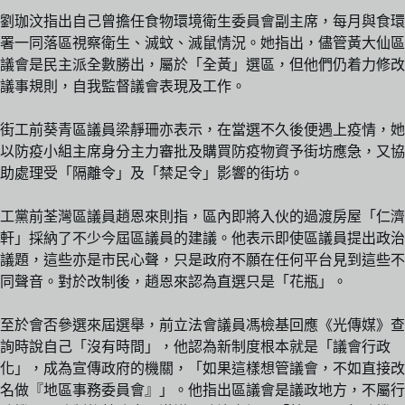
劉珈汶指出自己曾擔任食物環境衛生委員會副主席，每月與食環
署一同落區視察衛生、滅蚊、滅鼠情況。她指出，儘管黃大仙區
議會是民主派全數勝出，屬於「全黃」選區，但他們仍着力修改
議事規則，自我監督議會表現及工作。
街工前葵青區議員梁靜珊亦表示，在當選不久後便遇上疫情，她
以防疫小組主席身分主力審批及購買防疫物資予街坊應急，又協
助處理受「隔離令」及「禁足令」影響的街坊。
工黨前荃灣區議員趙恩來則指，區內即將入伙的過渡房屋「仁濟
軒」採納了不少今屆區議員的建議。他表示即使區議員提出政治
議題，這些亦是市民心聲，只是政府不願在任何平台見到這些不
同聲音。對於改制後，趙恩來認為直選只是「花瓶」。
至於會否參選來屆選舉，前立法會議員馮檢基回應《光傳媒》查
詢時說自己「沒有時間」，他認為新制度根本就是「議會行政
化」，成為宣傳政府的機關，「如果這樣想管議會，不如直接改
名做『地區事務委員會』」。他指出區議會是議政地方，不屬行