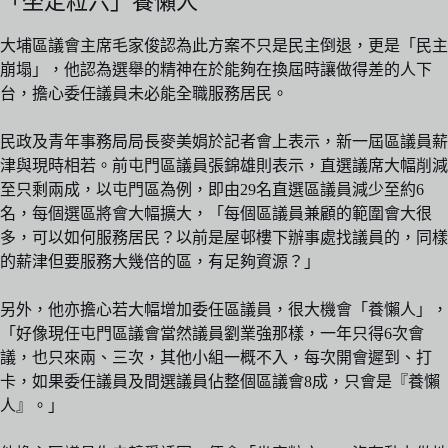
「坐定粒六」養懶人
大埔區議會主席毛家俊認為此方案不只是民主倒退，更是「民主
崩塌」，他認為選舉的精神在於能夠在換屆時讓做得差的人下
台，擔心委任議員未必能全職服務居民。
民政及青年事務局局長麥美娟於記者會上表示，新一屆區議員薪
津與現時相若。前屯門區議員張錦雄則表示，直選議席大幅削減
至只剩兩成，以屯門區為例，即由29名直選區議員減少至約6
名，每個選區將會大幅擴大，「每個區議員兼顧的範圍會大很
多，可以如何服務居民？以前是屋邨樓下辦事處找議員的，同樣
的薪津但要服務大幾倍的區，有足夠資源？」
另外，他亦擔心若大幅增加委任區議員，很大機會「養懶人」，
「好像現任屯門區議會當然議員劉業強那樣，一年只得6次會
議，也只來兩、三次，其他小組一概不入，每次開會遲到、打
卡，如果委任議員及間選議員佔整個區議會8成，只會是『養懶
人』。」