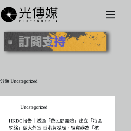
跳
至
主
要
內
容
分類
Uncategorized
Uncategorized
HKDC報告｜透過「偽民間團體」建立「特區
網絡」做大外宣 香港貿發局、經貿辦為「核