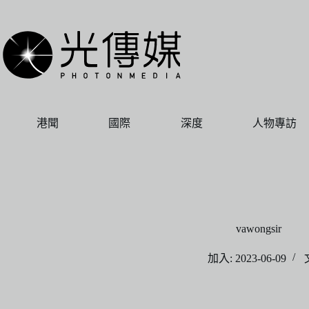
跳
至
主
要
內
容
港聞
國際
深度
人物專訪
vawongsir
加入: 2023-06-09