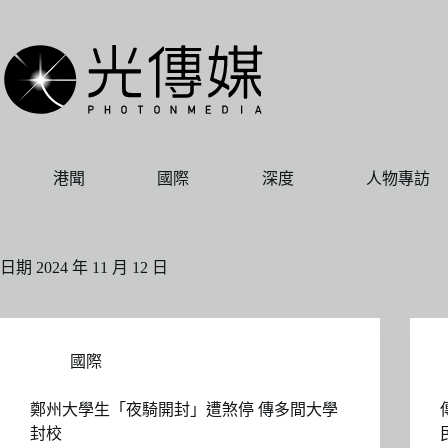
跳
至
主
要
內
容
港聞
國際
深度
人物專訪
日期
2024 年 11 月 12 日
國際
鄭州大學生「夜騎開封」遭煞停 傳多間大學
封校