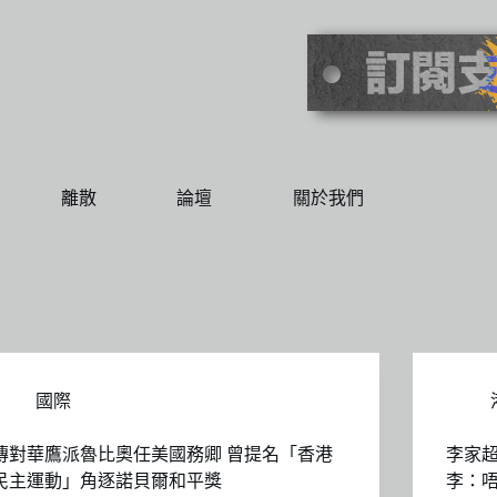
離散
論壇
關於我們
國際
傳對華鷹派魯比奧任美國務卿 曾提名「香港
李家超
民主運動」角逐諾貝爾和平獎
李：