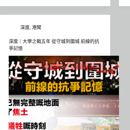
深度
,
港聞
深度｜大學之戰五年 從守城到圍城 前線的抗
爭記憶