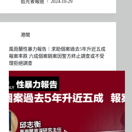
追光者報道
2024-10-29
港聞
風雨蘭性暴力報告｜求助個案過去5年升近五成
報案率跌 六成個案銷案因警方終止調查或不受
理拒絕調查