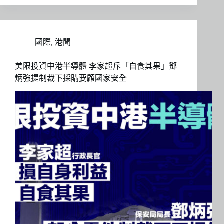
國際
,
港聞
美限投資中港半導體 李家超斥「自食其果」鄧
炳強提制裁下採購要顧國家安全