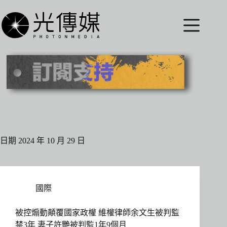
跳
至
主
要
內
容
日期
2024 年 10 月 29 日
國際
被控煽動顛覆國家政權 維權律師余文生被判監
禁3年 妻子許艷被判監1年9個月