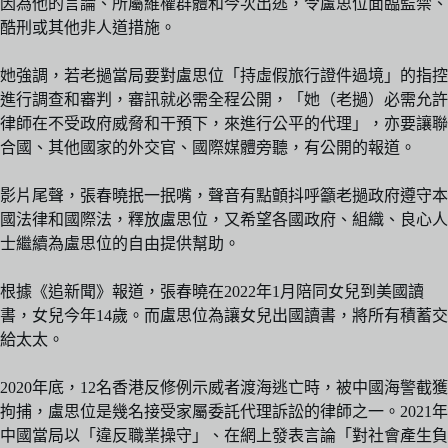
因為他的言論、所屬維權群體和今次出逃，令盧思位面臨監禁、
酷刑或其他非人道措施。
她強調，若老撾當局要對盧思位「持虛假旅行證件過境」的指控
進行調查和審判，審訊就必需全程公開，「她（老撾）必需允許
律師在不受政府威脅和干預下，來進行公平的代理」，亦要讓聯
合國、其他國家的外交官、國際媒體旁聽，有公開的報道。
影片尾聲，張春曉抿一抿嘴，聲音有點顫抖呼籲老撾政府遵守本
國法律和國際法，釋放盧思位，又希望各國政府、組織、良心人
士繼續為盧思位的自由提供幫助。
根據《追新聞》報道，張春曉在2022年1月陪同女兒到美國讀
書，女兒今年14歲。而盧思位為讓女兒出國讀書，將所有積蓄交
給太太。
2020年底，12名香港反修例示威者渡海逃亡時，被中國海警截獲
拘捕，盧思位是幾名接受家屬委託代理訴訟的律師之一。2021年
中國當局以「違反職業操守」、在網上發表言論「對社會產生負