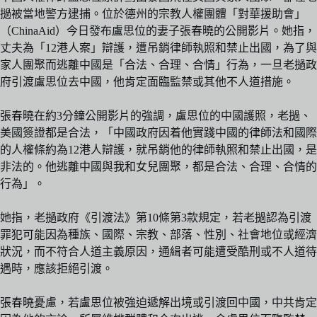
撾被當地警方逮捕。位於德州的宗教人權團體「對華援助會」
（ChinaAid）今日發布盧思位的妻子張春曉的公開影片。她指，
丈夫為「12港人案」辯護，遭吊銷律師執照和禁止出國，為了與
家人團聚而逃離中國是「合法、合理、合情」行為，一旦老撾政
府引渡盧思位去中國，他肯定面臨監禁或其他不人道措施。
張春曉在約3分鐘公開影片的強調，盧思位的中國護照，老撾、
美國簽證都是合法，「中國政府因着他實踐中國的律師法和國際
的人權條約為12港人辯護，就吊銷他的律師執照和禁止出國，是
非法的。他逃離中國與我和女兒團聚，都是合法、合理、合情的
行為」。
她指，老撾政府《引渡法》第10條第3款規定，若老撾認為引渡
罪犯可能因為種族、國際、宗教、部落、性別、社會地位或經濟
狀況，而不符合人道主義原因，通緝者可能遭受酷刑或不人道待
遇時，應該拒絕引渡。
張春曉憂慮，若盧思位被強迫遞解出境或引渡回中國，中共肯定