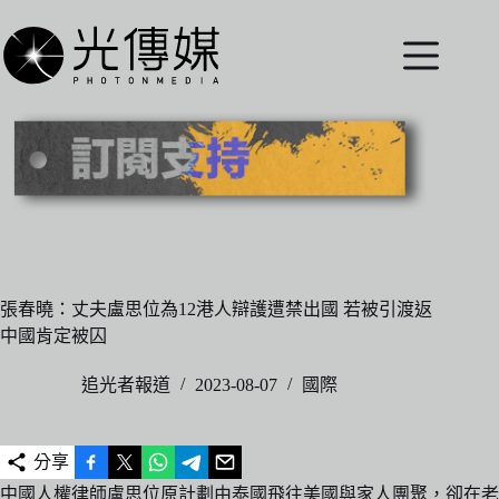
跳
至
主
要
內
容
張春曉：丈夫盧思位為12港人辯護遭禁出國 若被引渡返
中國肯定被囚
追光者報道
2023-08-07
國際
分享
中國人權律師盧思位原計劃由泰國飛往美國與家人團聚，卻在老