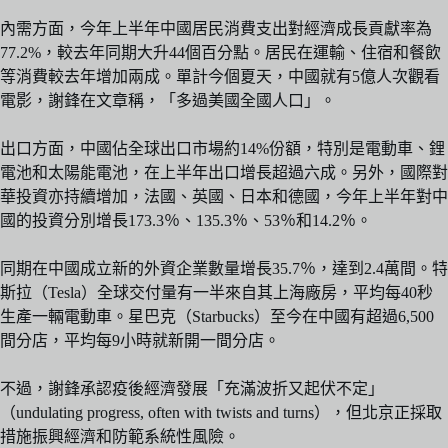
內需方面，今年上半年中國居民消費支出對經濟成長貢獻率為
77.2%，較去年同期大升44個百分點。居民在運輸、住宿和餐飲
等消費較去年增加兩成。單計今個夏天，中國就有5億人次觀看
電影，謝鋒在文章稱，「多過美國全國人口」。
出口方面，中國佔全球出口市場約14%份額，特別是電動車、鋰
電池和太陽能電池，在上半年出口增長超過六成。另外，國際對
華投資亦持續增加，法國、英國、日本和德國，今年上半年對中
國的投資分別增長173.3％、135.3％、53％和14.2％。
同期在中國成立新的外資企業數量增長35.7％，達到2.4萬間。特
斯拉（Tesla）全球交付量有一半來自其上海廠房，平均每40秒
生產一輛電動車。星巴克（Starbucks）至今在中國有超過6,500
間分店，平均每9小時就新開一間分店。
不過，謝鋒承認疫後經濟發展「充滿波折又起伏不定」
（undulating progress, often with twists and turns），但北京正採取
措施振興經濟和防範系統性風險。