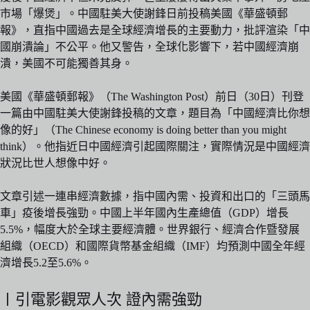
市場「爆煲」。中國駐美大使謝鋒日前投稿美國《華盛頓郵
報》，直指中國過去是全球經濟增長的主要動力，批評渲染「中
國崩潰論」不公平。他又警告，全球化影響下，若中國經濟崩
潰，美國不可能獨善其身。
美國《華盛頓郵報》（The Washington Post）前日（30日）刊登
一篇由中國駐美大使謝鋒投稿的文章，題目為「中國經濟比你想
像的好」（The Chinese economy is doing better than you might
think）。他指近日中國經濟引起國際關注，實際情況是中國經濟
狀況比世人想像中好。
文章引述一連串經濟數據，指中國內需、投資和出口的「三頭馬
車」疫後增長強勁。中國上半年國內生產總值（GDP）增長
5.5%，幅度大於全球主要經濟體。世界銀行、經濟合作暨發展
組織（OECD）和國際貨幣基金組織（IMF）均預測中國全年經
濟增長5.2至5.6%。
〡引電影觀眾人次 證內需強勁