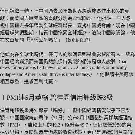
但他話鋒一轉，指中國過去10年為世界經濟成長作出40%的貢
獻；而美國與歐元區的貢獻分別為22%和9%。他批評一些人忽
視中國過去多年帶動全球經濟增長，宣揚中國威脅論。現在中國
經歷處於調整期，指責中國拖累全球經濟，渲染中國崩潰論，他
在文章反問「這樣公平嗎？」（Is this fair?）
他認為在全球化時代，任何人的壞消息都是會影響所有人，認為
中國經濟崩潰而美國仍然能保持繁榮的想法是癡人說夢（bad
news for anyone is bad news for all……China could economically
collapse and America still thrive is utter fantasy.）。他促請中美應該
相互尊重，追求互利共贏。
〡PMI連5月萎縮 碧桂園信用評級跌3級
儘管謝鋒投書海外報章「唱好」，但中國經濟情況似乎不容樂
觀。中國國家統計局昨（31日）公布8月中國製造業採購經理指
數（PMI），雖較上月的49.3，略升至49.7，但仍然低於50的榮
枯分界線，反映製造業仍處於收縮狀態，更已是連續5個月錄得