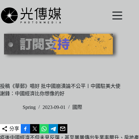
跳
至
主
要
內
容
投稿《華郵》唱好 批中國崩潰論不公平〡中國駐美大使
謝鋒：中國經濟比你想像的好
Spring
2023-09-01
國際
分享
疫後中國經濟不但未見反彈，甚至屢屢傳出失業率攀升、房地產