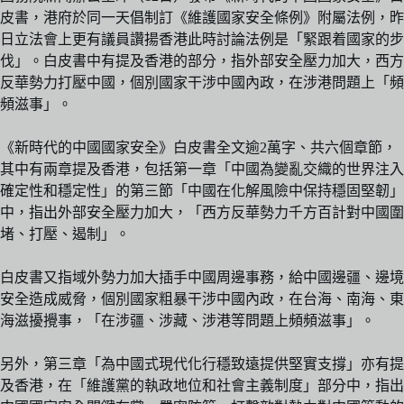
皮書，港府於同一天倡制訂《維護國家安全條例》附屬法例，昨
日立法會上更有議員讚揚香港此時討論法例是「緊跟着國家的步
伐」。白皮書中有提及香港的部分，指外部安全壓力加大，西方
反華勢力打壓中國，個別國家干涉中國內政，在涉港問題上「頻
頻滋事」。
《新時代的中國國家安全》白皮書全文逾2萬字、共六個章節，
其中有兩章提及香港，包括第一章「中國為變亂交織的世界注入
確定性和穩定性」的第三節「中國在化解風險中保持穩固堅韌」
中，指出外部安全壓力加大，「西方反華勢力千方百計對中國圍
堵、打壓、遏制」。
白皮書又指域外勢力加大插手中國周邊事務，給中國邊疆、邊境
安全造成威脅，個別國家粗暴干涉中國內政，在台海、南海、東
海滋擾攪事，「在涉疆、涉藏、涉港等問題上頻頻滋事」。
另外，第三章「為中國式現代化行穩致遠提供堅實支撐」亦有提
及香港，在「維護黨的執政地位和社會主義制度」部分中，指出