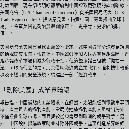
利益團體，現在卻帶頭呼籲華府對中國採取更強硬的談判路線。
美國商會（U.S. Chamber of Commerce）向美國貿易代表（U.S.
Trade Representative）提交意見書，指責中國「嚴重扭曲全球市
場」，希望美國能夠讓雙邊關係走上「更平等、更永續的軌
道」。
美國商會應美國貿易代表辦公室要求，就中國遵守全球貿易規則
的情況提交報告。報告指，中國2001年加入世界貿易組織時，曾
經承諾改革市場和減少行政干預，但這些承諾已經被「拋在一
邊」，取而代之的是，北京借助激進的產業政策、強制技術轉移
以及不透明的安全法規，構建出一部「經濟戰車」。
「剔除美國」成業界暗語
報告指，中國補貼的工業體系，在鋼鐵、太陽能板到電動車等領
域，產生驚人的過剩產能，當局將這些過剩產能大量輸出海外，
不僅扭曲全球市場，而且扼殺從東南亞到歐洲的競爭對手。另
外，中國設計採購政策時會排除外國競爭，甚至創造業界暗語