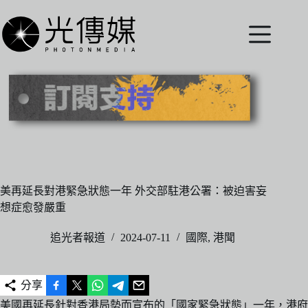
跳
至
主
要
內
容
美再延長對港緊急狀態一年 外交部駐港公署：被迫害妄
想症愈發嚴重
追光者報道
2024-07-11
國際
,
港聞
分享
美國再延長針對香港局勢而宣布的「國家緊急狀態」一年，港府