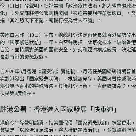
今（11日）發聲明，批評美國「政治凌駕法治，將人權問題政治
化」；外交部駐港公署則稱美國「被迫害妄想症愈發嚴重」，又
指「其唯恐天下不亂，霸權行徑為世人不齒」。
美國白宮昨（10日）宣布，總統拜登決定再延長就香港局勢發出
的「國家緊急狀態」一年。白宮聲明指，北京從根本上破壞香港
自治，並持續對美國的國家安全、外交和經濟構成威脅，決定延
長對香港的緊急狀態。
自2020年6月香港《國安法》實施後，7月時任美國總統特朗普首
次對港發出「國家緊急狀態」。根據該命令，美國可暫停或取消
部分給予香港的特殊待遇。其後拜登上台，一直延續該命令，今
次是第4度延長。
駐港公署：香港進入國家發展「快車道」
港府今午發聲明譴責，指美國假借「國家緊急狀態」抹黑香港，
質疑是「以政治凌駕法治，將人權問題政治化」，並詆毀港府落