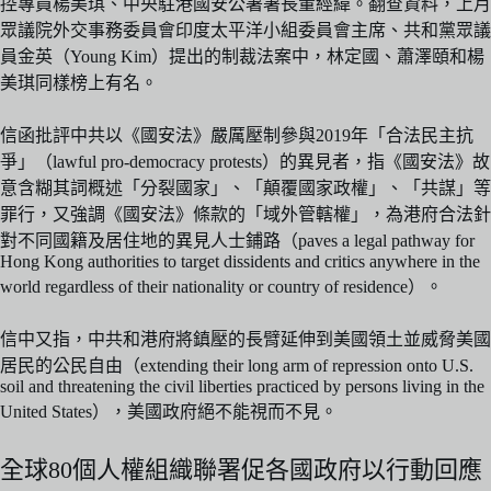
控專員楊美琪、中央駐港國安公署署長董經緯。翻查資料，上月
眾議院外交事務委員會印度太平洋小組委員會主席、共和黨眾議
員金英（Young Kim）提出的制裁法案中，林定國、蕭澤頤和楊
美琪同樣榜上有名。
信函批評中共以《國安法》嚴厲壓制參與2019年「合法民主抗
爭」（lawful pro-democracy protests）的異見者，指《國安法》故
意含糊其詞概述「分裂國家」、「顛覆國家政權」、「共謀」等
罪行，又強調《國安法》條款的「域外管轄權」，為港府合法針
對不同國籍及居住地的異見人士鋪路（paves a legal pathway for
Hong Kong authorities to target dissidents and critics anywhere in the
world regardless of their nationality or country of residence）。
信中又指，中共和港府將鎮壓的長臂延伸到美國領土並威脅美國
居民的公民自由（extending their long arm of repression onto U.S.
soil and threatening the civil liberties practiced by persons living in the
United States），美國政府絕不能視而不見。
全球80個人權組織聯署促各國政府以行動回應