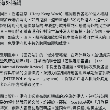
海外通緝
同日，香港監察（Hong Kong Watch）連同世界各地80個人權組
織發表聯合聲明，譴責港府上週懸紅通緝5名海外港人，進一步
證明港府利用這條嚴苛的法律進行域外壓制和恐嚇海外的民主聲
音。聲明特別譴責港府針對流亡海外港人的追捕，敦促英國、美
國、加拿大、澳洲、紐西蘭和歐盟等民主國家保護流亡港人的自
由，免受港府和中共的跨國鎮壓和威脅。
聲明重申，《國安法》的「域外管轄權」在海外無效，並促請這
些政府在明年1月23日舉行的聯合國「普遍定期審議」（The
Universal Periodic Review）中提出香港議題。聲明再次敦促各國
暫停與中國的引渡條約，並努力協調國際刑警組織早期預警系統
（INTERPOL early warning system），保護流亡港人和海外異見
者以和平方式爭取民主。
翻查資料，港府上週宣布懸紅通緝的5名海外港人，包括前英國
駐港領事館職員鄭文傑、許穎婷、邵嵐、YouTube頻道「升旗易
得道」創辦人霍嘉誌及蔡明達。連同今年7月通緝8名民主派人