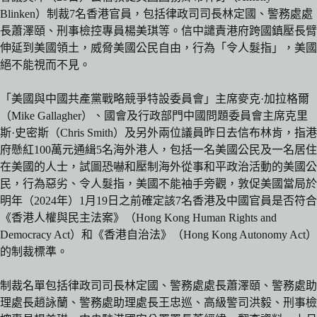
Blinken）制裁7名香港官員，包括律政司司長林定國、警務處處
長蕭澤頤、刑事檢控專員楊美琪等。信中譴責港府跨國鎮壓長臂
伸延到美國領土，威脅美國公民自由，行為「令人髮指」，美國
絕不能視而不見。
「美國與中國共產黨戰略競爭特設委員會」主席麥克·加拉格爾
（Mike Gallagher）、國會及行政部門中國問題委員會主席克里
斯·史密斯（Chris Smith）及另外兩位議員昨日去信布林肯，指港
府懸紅100萬元通緝5名海外港人，包括一名美國公民及一名居住
在美國的人士，試圖恐嚇和壓制海外從事和平政治活動的美國公
民，行為惡劣、令人髮指，美國不能袖手旁觀，敦促美國當局於
明年（2024年）1月19日之前確定該7名香港及中國官員是否符合
《香港人權與民主法案》（Hong Kong Human Rights and
Democracy Act）和《香港自治法》（Hong Kong Autonomy Act）
的制裁標準。
制裁名單包括律政司司長林定國、警務處處長蕭澤頤、警務處助
理處長趙詠蘭、警務處助理處長王忠巡、高級警司洪毅、刑事檢