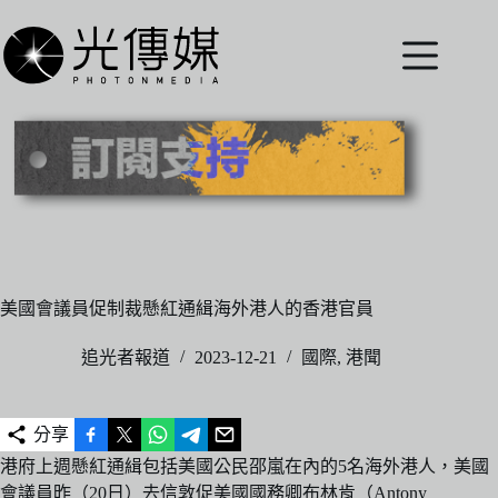
跳
至
主
要
內
容
美國會議員促制裁懸紅通緝海外港人的香港官員
追光者報道
2023-12-21
國際
,
港聞
分享
港府上週懸紅通緝包括美國公民邵嵐在內的5名海外港人，美國
會議員昨（20日）去信敦促美國國務卿布林肯（Antony