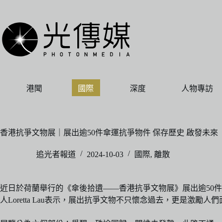
跳
至
主
要
內
容
港聞
國際
深度
人物專訪
香港抗爭文物展｜展出逾50件傘運抗爭物件 保存歷史 啟發未來
追光者報道
2024-10-03
國際
,
離散
近日於荷蘭舉行的《傘後拾遺——香港抗爭文物展》展出逾50件
人Loretta Lau表示，展出抗爭文物不只懷念過去，更是激勵