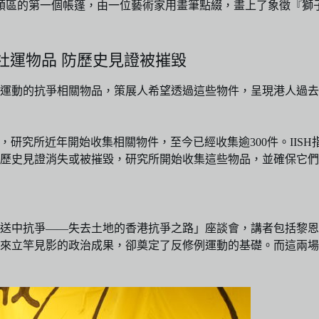
領區的第一個帳篷，由一位藝術家用畫筆點綴，畫上了象徵『獅
社運物品 防歷史見證被摧毀
運動的抗爭相關物品，策展人希望透過這些物件，呈現港人過去
出，研究所近年開始收集相關物件，至今已經收集逾300件。IIS
歷史見證消失或被摧毀，研究所開始收集這些物品，並確保它們
中抗爭——失去土地的香港抗爭之路」座談會，講者包括黎恩灝、黃
帶來立竿見影的政治成果，卻奠定了反修例運動的基礎。而這兩