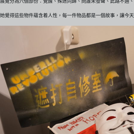
展覽分為六個部份：覺醒、殊途同歸、問誰未發聲、此路不通、不
她覺得這些物件蘊含着人性，每一件物品都是一個故事，讓今天