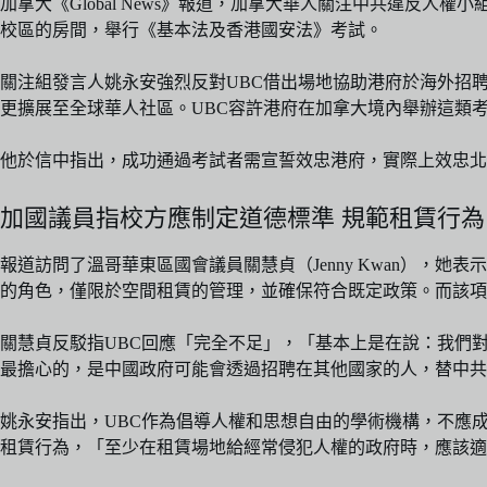
加拿大《Global News》報道，加拿大華人關注中共違反人權小組（下
校區的房間，舉行《基本法及香港國安法》考試。
關注組發言人姚永安強烈反對UBC借出場地協助港府於海外招
更擴展至全球華人社區。UBC容許港府在加拿大境內舉辦這類
他於信中指出，成功通過考試者需宣誓效忠港府，實際上效忠北
加國議員指校方應制定道德標準 規範租賃行為
報道訪問了溫哥華東區國會議員關慧貞（Jenny Kwan）
的角色，僅限於空間租賃的管理，並確保符合既定政策。而該項
關慧貞反駁指UBC回應「完全不足」，「基本上是在說：我們
最擔心的，是中國政府可能會透過招聘在其他國家的人，替中共
姚永安指出，UBC作為倡導人權和思想自由的學術機構，不應
租賃行為，「至少在租賃場地給經常侵犯人權的政府時，應該適