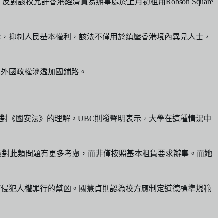
n，反對該校允許香港經濟貿易辦事處於上月初租用Robson Square
律，抑制人民基本權利，該法不僅用於鎮壓香港境內異見人士，
為外國政權滲透加國鋪路。
他們對《國安法》的理解。UBC則發聲明表示，大學在這種情況中
該對此類問題有更多考慮，而非僅按照基本租賃要求辦事。而她
持侵犯人權罪行的幫凶。關慧貞則認為校方應制定道德標準規範