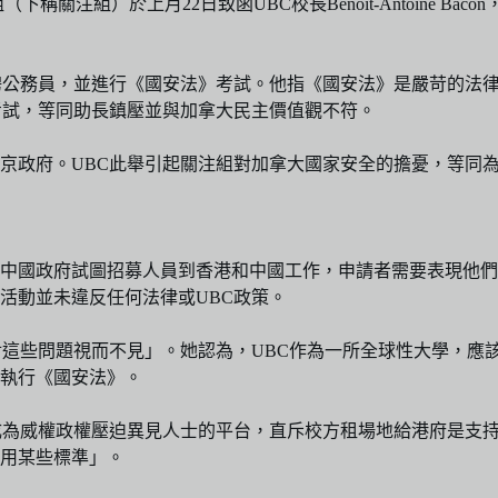
稱關注組）於上月22日致函UBC校長Benoit-Antoine Baco
聘公務員，並進行《國安法》考試。他指《國安法》是嚴苛的法
考試，等同助長鎮壓並與加拿大民主價值觀不符。
京政府。UBC此舉引起關注組對加拿大國家安全的擔憂，等同
，她表示中國政府試圖招募人員到香港和中國工作，申請者需要表現
活動並未違反任何法律或UBC政策。
對這些問題視而不見」。她認為，UBC作為一所全球性大學，應
執行《國安法》。
成為威權政權壓迫異見人士的平台，直斥校方租場地給港府是支
用某些標準」。