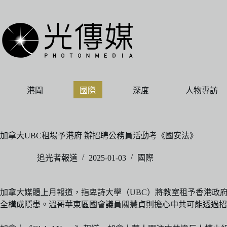
跳
至
主
要
內
容
港聞
國際
深度
人物專訪
加拿大UBC租場予港府 辦招聘公務員活動考《國安法》
追光者報道
2025-01-03
國際
加拿大媒體上月報道，指卑詩大學（UBC）將教室租予香港政
全構成隱患。溫哥華東區國會議員關慧貞則擔心中共可能透過招