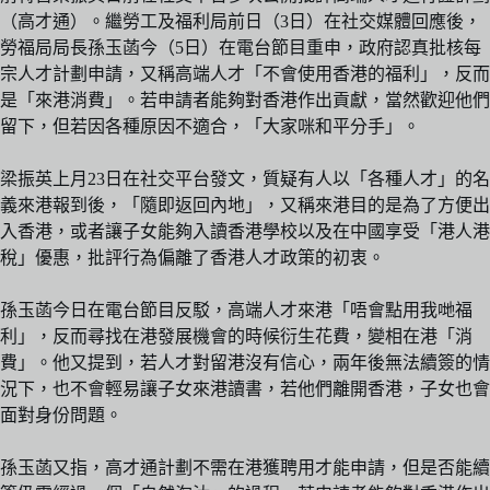
（高才通）。繼勞工及福利局前日（3日）在社交媒體回應後，
勞福局局長孫玉菡今（5日）在電台節目重申，政府認真批核每
宗人才計劃申請，又稱高端人才「不會使用香港的福利」，反而
是「來港消費」。若申請者能夠對香港作出貢獻，當然歡迎他們
留下，但若因各種原因不適合，「大家咪和平分手」。
梁振英上月23日在社交平台發文，質疑有人以「各種人才」的名
義來港報到後，「隨即返回內地」，又稱來港目的是為了方便出
入香港，或者讓子女能夠入讀香港學校以及在中國享受「港人港
稅」優惠，批評行為偏離了香港人才政策的初衷。
孫玉菡今日在電台節目反駁，高端人才來港「唔會點用我哋福
利」，反而尋找在港發展機會的時候衍生花費，變相在港「消
費」。他又提到，若人才對留港沒有信心，兩年後無法續簽的情
況下，也不會輕易讓子女來港讀書，若他們離開香港，子女也會
面對身份問題。
孫玉菡又指，高才通計劃不需在港獲聘用才能申請，但是否能續