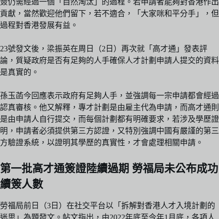
簽仍需經過一個「自然淘汰」的過程。若申請者能夠對香港作出
貢獻，當然歡迎他們留下，若不適合，「大家咪和平分手」，但
過程對香港發展有益。
23號發文後，梁振英在周日（2日）再次就「高才通」發表評
論，質疑政府是否有足夠的人手確保人才計劃申請人提交的資料
是真實的。
孫玉菡今回應表示政府有足夠人手，並強調每一宗申請都會經過
認真審核。他又解釋，專才計劃是由雇主代為申請，而高才通則
是由申請人自行提交，而每個計劃都有明確要求，若涉及學歷證
明，申請者必須提供第三方認證，又特別強調中國有嚴謹的第三
方驗證系統，以證明其學歷的真實性，才會處理相關申請。
第一批高才通簽證陸續過期 勞福局未公布成功
續簽人數
勞福局前日（3日）在社交平台以「拆解對香港人才入境計劃的
迷思」為題發文。帖文指出，由2022年底至今年1月底，各項人