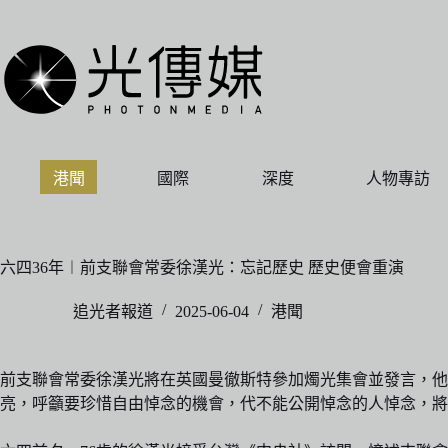
跳
至
主
要
內
容
港聞
國際
深度
人物專訪
六四36年︱前支聯會常委徐漢光：忘記歷史 歷史便會重演
追光者報道
2025-06-04
港聞
前支聯會常委徐漢光將在英國曼徹斯特參加燭光集會並發言，他
亮，呼籲要珍惜自由悼念的機會，代不能公開悼念的人悼念，將