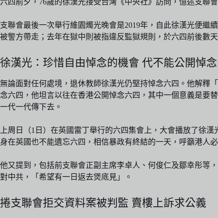
六四前夕，76歲的徐漢光接受台灣《中央社》訪問，憶述支聯會
支聯會最後一次舉行維園燭光晚會是2019年，自此徐漢光便
被警方帶走；去年在獄中則被指違反監獄規則，於六四前後數天
徐漢光：珍惜自由悼念的機會 代不能公開悼
無論面對任何處境，退休教師徐漢光仍堅持悼念六四。他解釋「
念六四，他坦言以往在香港公開悼念六四，其中一個意義是要替
一代一代傳下去。
上周日（1日）在英國雷丁舉行的六四集會上，大會播放了徐漢
身在英國也不能遺忘六四，相信暴政有終結的一天，呼籲港人必
他又提到，包括前支聯會正副主席李卓人、何俊仁及鄒幸彤等，
對中共，「希望有一日返去煲底見」。
捲支聯會拒交資料案被判監 賣樓上訴求公義