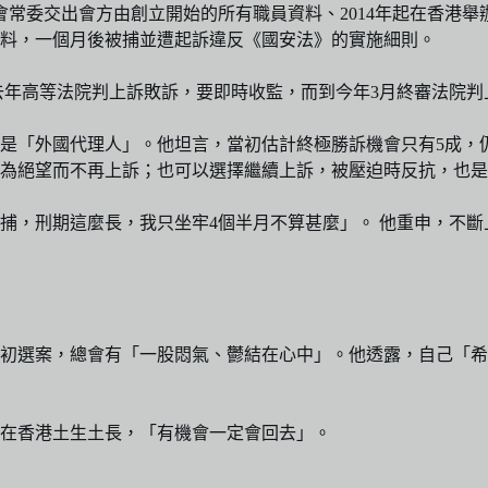
聯會常委交出會方由創立開始的所有職員資料、2014年起在香港
料，一個月後被捕並遭起訴違反《國安法》的實施細則。
。去年高等法院判上訴敗訴，要即時收監，而到今年3月終審法院
是「外國代理人」。他坦言，當初估計終極勝訴機會只有5成，
為絕望而不再上訴；也可以選擇繼續上訴，被壓迫時反抗，也是
捕，刑期這麼長，我只坐牢4個半月不算甚麼」。 他重申，不
初選案，總會有「一股悶氣、鬱結在心中」。他透露，自己「希
在香港土生土長，「有機會一定會回去」。