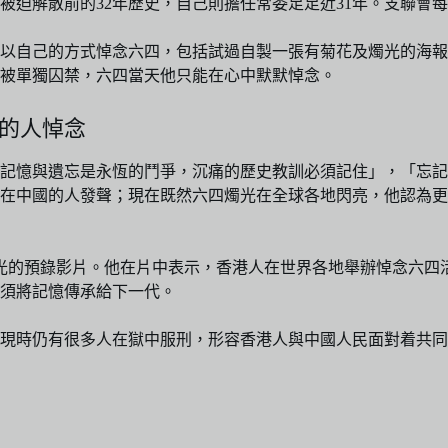
被迫解散前的32年歷史，自己則擔任常委足足近31年。支聯會
繼續以自己的方式悼念六四，包括試過自製一張有菊花及燭光的海
被單獨囚禁，六四當天他只能在心中默默悼念。
念的人悼念
記憶與遺忘是永恆的鬥爭，沉痛的歷史教訓必須記住」，「忘記
在中國的人發聲；現在既然六四燭光在全球各地閃亮，他認為更
光的預錄影片。他在片中表示，香港人在世界各地舉辦悼念六四
須將記憶傳承給下一代。
現時仍有很多人在獄中服刑，形容香港人與中國人民面對着共同