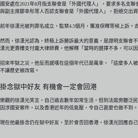
國安處在2021年8月指支聯會是「外國代理人」，要求多名支
與副主席鄒幸彤等人否認支聯會是「外國代理人」，拒絕交出資
前年徐漢光被判罪名成立，監禁4.5個月，獲准保釋等候上訴
然而，徐漢光認為，終極上訴勝訴最大的意義，是證明支聯會不
漢光更賣樓支付龐大律師費，他解釋「當時的選擇不多，可以因
招來牢獄之災，他反而感嘆在這個年代已是萬幸，「這麼多人被
不讓歷史被改寫。
掛念獄中好友 有機會一定會回港
樂觀的徐漢光笑言，自己過去數年如常生活，但到法庭旁聽泛民
因涉國安案件，以及香港近年的低氣壓，令自己甚麼也做不到。
現在他最掛念仍在獄中好友，至於會否回香港，徐漢光回應自己