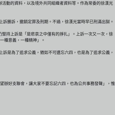
舉辦活動的資料，以及境外共同組織者資料等。作為常委的徐漢光
判上訴勝訴，撤銷定罪及刑期。不過，徐漢光當時早已刑滿出獄。
仍堅持上訴是「是悲哀之中僅有的掙扎」。上訴一次又一次，徐
一種意義，一種精神」。
斷上訴是為了追求公義，猶如不可遺忘六四，也是為了追求公義，
望辦好支聯會，讓大家不要忘記六四，也為公共事務發聲」，惟