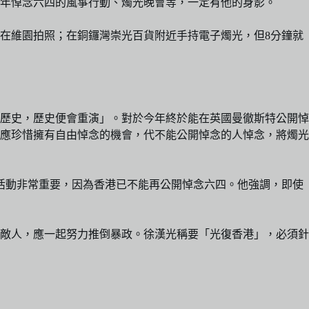
每年悼念六四的風箏行動、燭光晚會等，一定有他的身影。
報在維園拍照；在銅鑼灣崇光百貨附近手持電子燭光，但8分鐘就
歷史，歷史便會重演」。對於今年終於能在英國曼徹斯特公開悼
應珍惜擁有自由悼念的機會，代不能公開悼念的人悼念，將燭光
活動非常重要，因為香港已不能再公開悼念六四。他強調，即使
敵人，應一起努力推倒暴政。徐漢光稱要「光復香港」，必須針