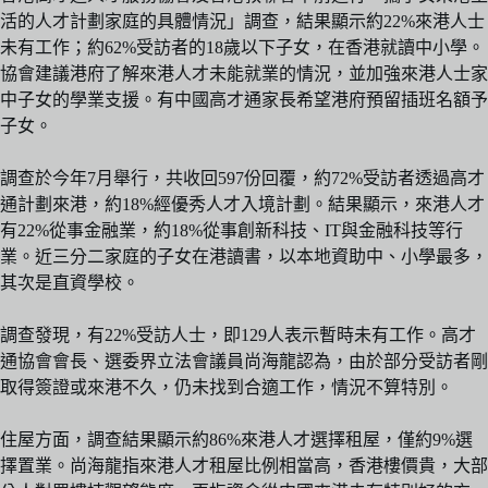
活的人才計劃家庭的具體情況」調查，結果顯示約22%來港人士
未有工作；約62%受訪者的18歲以下子女，在香港就讀中小學。
協會建議港府了解來港人才未能就業的情況，並加強來港人士家
中子女的學業支援。有中國高才通家長希望港府預留插班名額予
子女。
調查於今年7月舉行，共收回597份回覆，約72%受訪者透過高才
通計劃來港，約18%經優秀人才入境計劃。結果顯示，來港人才
有22%從事金融業，約18%從事創新科技、IT與金融科技等行
業。近三分二家庭的子女在港讀書，以本地資助中、小學最多，
其次是直資學校。
調查發現，有22%受訪人士，即129人表示暫時未有工作。高才
通協會會長、選委界立法會議員尚海龍認為，由於部分受訪者剛
取得簽證或來港不久，仍未找到合適工作，情況不算特別。
住屋方面，調查結果顯示約86%來港人才選擇租屋，僅約9%選
擇置業。尚海龍指來港人才租屋比例相當高，香港樓價貴，大部