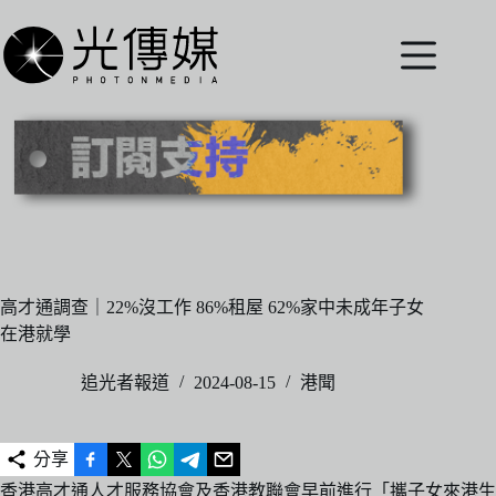
跳
至
主
要
內
容
高才通調查｜22%沒工作 86%租屋 62%家中未成年子女
在港就學
追光者報道
2024-08-15
港聞
分享
香港高才通人才服務協會及香港教聯會早前進行「攜子女來港生