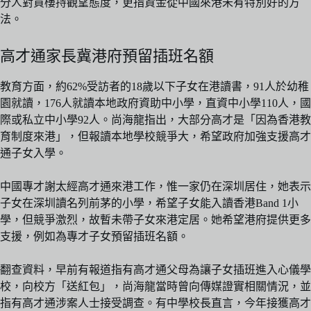
分人對買樓持觀望態度，更指資金從中國來港未有特別好的方
法。
高才通家長冀港府預留插班名額
教育方面，約62%受訪者的18歲以下子女在港讀書，91人於幼稚
園就讀，176人就讀本地政府資助中小學，直資中小學110人，國
際或私立中小學92人。尚海龍指出，大部分高才是「因為香港教
育制度來港」，但報讀本地學校競爭大，希望政府加強支援高才
通子女入學。
中國專才謝太經高才通來港工作，惟一家仍在深圳居住，她表示
子女在深圳讀名列前茅的小學，希望子女能入讀香港Band 1小
學，但競爭激烈，故暫未帶子女來港定居。她希望港府提供更多
支援，例如為專才子女預留插班名額。
翻查資料，早前有報道指有高才通父母為讓子女插班進入心儀學
校，向校方「送紅包」，尚海龍當時曾向傳媒證實相關情況，並
指有高才通涉案人士接受調查。有中學校長直言，今年接獲高才