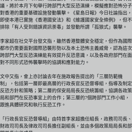
議，將於本月下旬舉行跨部門大型反恐演練，模擬應對恐怖分子
對香港的重要基礎設施發動襲擊。《星島日報》今日社論指出，
即使本港已實施《香港國安法》和《維護國家安全條例》，但不
排除「有人受到錯誤資訊荼毒」並發動所謂「孤狼式」襲擊。
李家超在社交平台發文指，雖然香港整體安全穩定，但作為國際
都市仍需要面對國際恐襲形勢以及本土恐怖主義威脅，認為這次
跨部門大型反恐演練能有效提升反恐意識，以及各政府部門在面
對不同形式恐怖襲擊時的協調和應對能力。
文中又指，會上亦討論去年在施政報告提出的「三層防範機
制」，包括第一層即最高層的行政長官反恐督導組，指導及制定
反恐方針和策略；第二層的保安局局長反恐統籌組，協調各政策
局和部門在反恐事宜上的合作；第三層的7個跨部門工作小組，
跟進具體研究和執行反恐工作。
「行政長官反恐督導組」由特首李家超擔任組長，政務司司長、
財政司司長及律政司司長擔任副組長，並由多個政策局局長和部