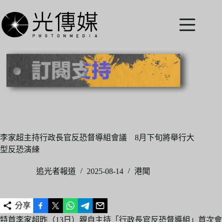
跳
至
主
要
內
容
李家超主持行政長官反恐督導組會議 8月下旬將舉行大
型反恐演練
追光者報道
2025-08-14
港聞
分享
特首李家超昨（13日）親自主持「行政長官反恐督導組」首次會