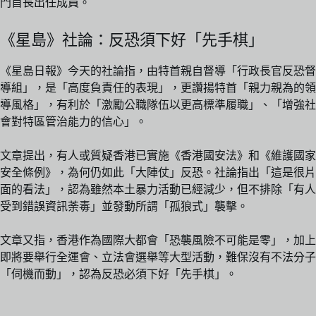
門首長出任成員。
《星島》社論：反恐須下好「先手棋」
《星島日報》今天的社論指，由特首親自督導「行政長官反恐督
導組」，是「高度負責任的表現」，更讚揚特首「親力親為的領
導風格」，有利於「激勵公職隊伍以更高標準履職」、「增強社
會對特區管治能力的信心」。
文章提出，有人或質疑香港已實施《香港國安法》和《維護國家
安全條例》，為何仍如此「大陣仗」反恐。社論指出「這是很片
面的看法」，認為雖然本土暴力活動已經減少，但不排除「有人
受到錯誤資訊荼毒」並發動所謂「孤狼式」襲擊。
文章又指，香港作為國際大都會「恐襲風險不可能是零」，加上
即將要舉行全運會、立法會選舉等大型活動，難保沒有不法分子
「伺機而動」，認為反恐必須下好「先手棋」。