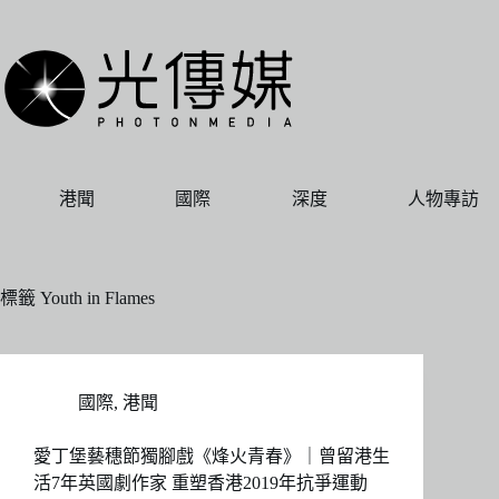
跳
至
主
要
內
容
港聞
國際
深度
人物專訪
標籤
Youth in Flames
國際
,
港聞
愛丁堡藝穗節獨腳戲《烽火青春》｜曾留港生
活7年英國劇作家 重塑香港2019年抗爭運動