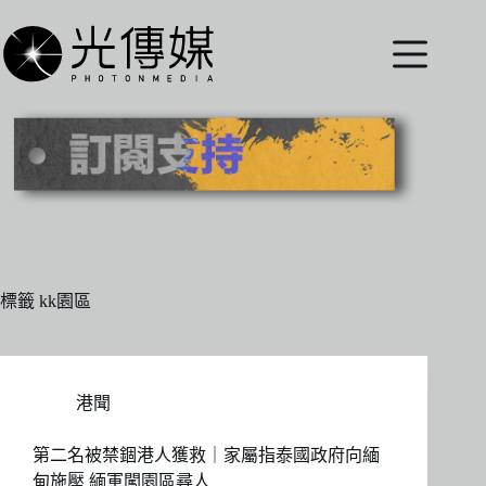
跳
至
主
要
內
容
標籤
kk園區
港聞
第二名被禁錮港人獲救｜家屬指泰國政府向緬
甸施壓 緬軍闖園區尋人