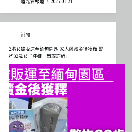
追光者報道
2025-01-21
港聞
2港女被販運至緬甸園區 家人繳贖金後獲釋 警
拘32歲女子涉嫌「串謀詐騙」