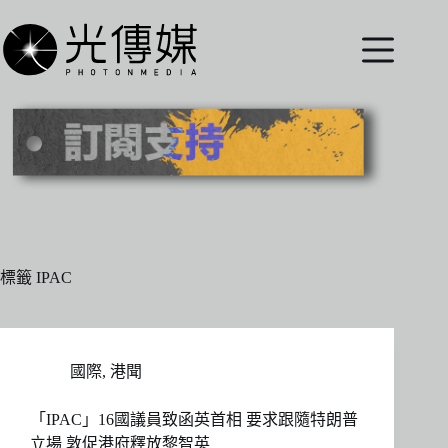
跳
至
主
要
內
容
標籤
IPAC
國際
,
港聞
「IPAC」16國議員致函英首相 要求跟隨特朗普
立場 敦促港府釋放黎智英