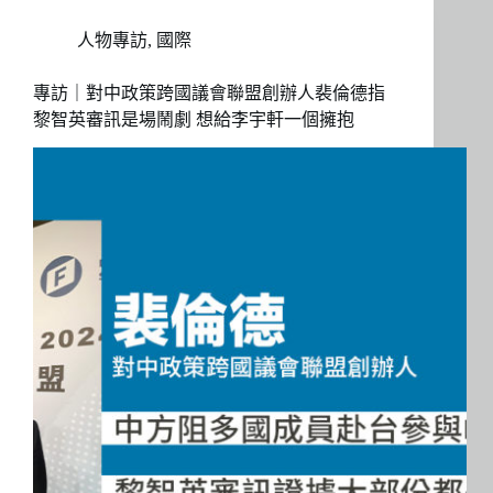
人物專訪
,
國際
專訪｜對中政策跨國議會聯盟創辦人裴倫德指
黎智英審訊是場鬧劇 想給李宇軒一個擁抱